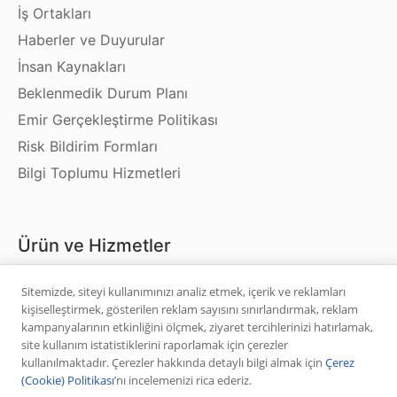
İş Ortakları
Haberler ve Duyurular
İnsan Kaynakları
Beklenmedik Durum Planı
Emir Gerçekleştirme Politikası
Risk Bildirim Formları
Bilgi Toplumu Hizmetleri
Ürün ve Hizmetler
Hisse Senedi
Sitemizde, siteyi kullanımınızı analiz etmek, içerik ve reklamları
kişiselleştirmek, gösterilen reklam sayısını sınırlandırmak, reklam
VİOP
kampanyalarının etkinliğini ölçmek, ziyaret tercihlerinizi hatırlamak,
Halka Arz
site kullanım istatistiklerini raporlamak için çerezler
kullanılmaktadır. Çerezler hakkında detaylı bilgi almak için
Çerez
Halka Arz Fiyat Tespit
(Cookie) Politikası
’nı incelemenizi rica ederiz.