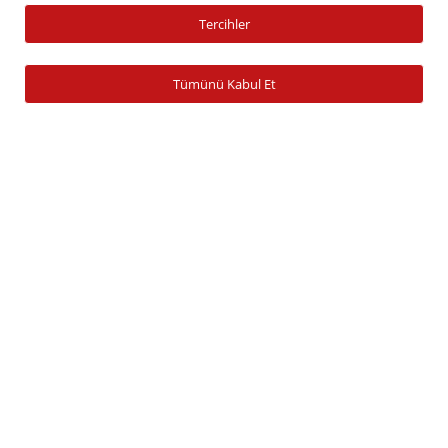
Tercihler
Yatırım Fonu Alım Satım
Ücretlendirme Tablosu
Tümünü Kabul Et
Hesap İşlemleri
Hesap Açma
Para Yatırma
Para Çekme
Şifre İşlemleri
Banka Bilgileri
Zamanaşımına Uğrayan Hesaplar
Araştırma