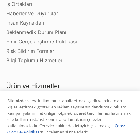
İş Ortakları
Haberler ve Duyurular
İnsan Kaynakları
Beklenmedik Durum Planı
Emir Gerçekleştirme Politikası
Risk Bildirim Formları
Bilgi Toplumu Hizmetleri
Ürün ve Hizmetler
Sitemizde, siteyi kullanımınızı analiz etmek, içerik ve reklamları
Hisse Senedi
kişiselleştirmek, gösterilen reklam sayısını sınırlandırmak, reklam
VİOP
kampanyalarının etkinliğini ölçmek, ziyaret tercihlerinizi hatırlamak,
site kullanım istatistiklerini raporlamak için çerezler
Halka Arz
kullanılmaktadır. Çerezler hakkında detaylı bilgi almak için
Çerez
Halka Arz Fiyat Tespit
(Cookie) Politikası
’nı incelemenizi rica ederiz.
Sabit Getirili Menkul Değerler