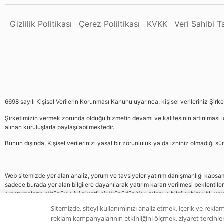
Gizlilik Politikası
Çerez Poliltikası
KVKK
Veri Sahibi 
6698 sayılı Kişisel Verilerin Korunması Kanunu uyarınca, kişisel verileriniz Şirk
Şirketimizin vermek zorunda olduğu hizmetin devamı ve kalitesinin artırılması iç
alınan kuruluşlarla paylaşılabilmektedir.
Bunun dışında, Kişisel verilerinizi yasal bir zorunluluk ya da izniniz olmadığı 
Web sitemizde yer alan analiz, yorum ve tavsiyeler yatırım danışmanlığı kapsamın
sadece burada yer alan bilgilere dayanılarak yatırım kararı verilmesi beklentile
araştırmaların bütünüyle iyi niyetli bir ürünüdür. Yorumlar ve bilgiler birer AL v
gelmemektedir, bu veriler neticesinde pozisyon almak yatırımcının kendi kararı
Sitemizde, siteyi kullanımınızı analiz etmek, içerik ve reklam
reklam kampanyalarının etkinliğini ölçmek, ziyaret tercihleri