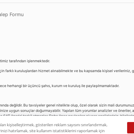
Talep Formu
etimiz tarafından işlenmektedir.
in farklı kuruluşlardan hizmet alınabilmekte ve bu kapsamda kişisel verileriniz, g
sürece herhangi bir üçüncü şahıs, kurum ve kuruluş ile paylaşılmamaktadır.
da değildir. Bu tavsiyeler genel nitelikte olup, özel olarak sizin mali durumunuz i
rinize uygun sonuçlar doğurmayabilir. Yapılan tüm yorumlar analizler ve öneriler, a
eya SAT önerisi teşkil etmezler. Daha önce paylaşılan piyasa analizlerinin, bilgiler
dır.
ları kişiselleştirmek, gösterilen reklam sayısını sınırlandırmak,
nizi hatırlamak, site kullanım istatistiklerini raporlamak için