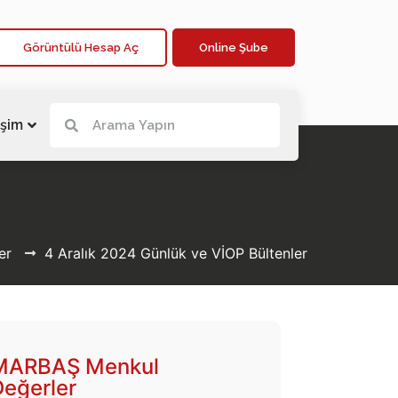
Görüntülü Hesap Aç
Online Şube
işim
er
4 Aralık 2024 Günlük ve VİOP Bültenler
MARBAŞ Menkul
Değerler