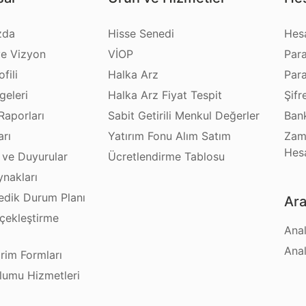
zda
Hisse Senedi
Hes
e Vizyon
VİOP
Par
fili
Halka Arz
Par
geleri
Halka Arz Fiyat Tespit
Şifr
Raporları
Sabit Getirili Menkul Değerler
Bank
arı
Yatırım Fonu Alım Satım
Zam
Hes
 ve Duyurular
Ücretlendirme Tablosu
ynakları
dik Durum Planı
Ara
çekleştirme
Anal
ı
Anal
irim Formları
plumu Hizmetleri