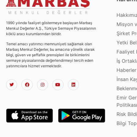
Hakkımı
1990 yılında faaliyet göstermeye başlayan Marbaş
Misyon v
Menkul Değerler A.Ş., Türkiye Sermaye Piyasalarının
Şirket Pro
köklü aracı kurumlarından biridir.
Yetki Bel
Temel amacı yatırımcı memnuniyeti sağlamak olan
Marbaş Menkul Değerler, bu amacına yönelik olarak
Faaliyet 
bilgi, güven ve şeffaflık prensipleri ile birikimlerini
İş Ortakl
sermaye piyasalarında değerlendirmeyi tercih eden
yatırımcılara hizmet vermektedir.
Haberler
İnsan Ka
Beklenme
Emir Ger
Politikas
Risk Bild
Bilgi To