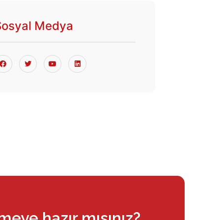
Sosyal Medya
rmeye hazır mısınız?