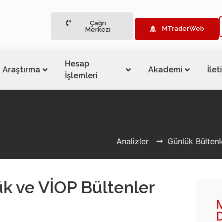
Çağrı
MTraderWeb
Merkezi
Hesap
Araştırma
Akademi
İlet
İşlemleri
Analizler
Günlük Bültenl
ük ve VİOP Bültenler