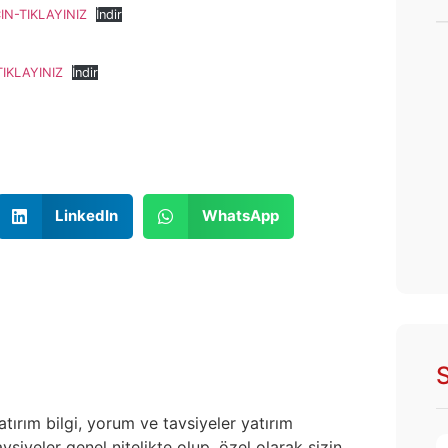
N-TIKLAYINIZ
İndir
IKLAYINIZ
İndir
LinkedIn
WhatsApp
S
atırım bilgi, yorum ve tavsiyeler yatırım
siyeler genel nitelikte olup, özel olarak sizin