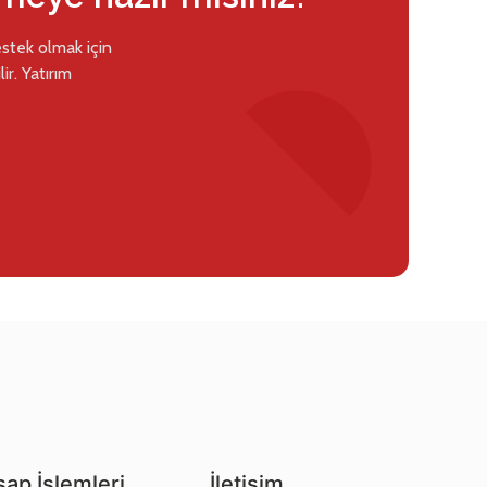
estek olmak için
ir. Yatırım
ap İşlemleri
İletişim