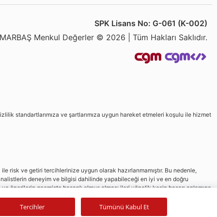
SPK Lisans No: G-061 (K-002)
MARBAŞ Menkul Değerler © 2026 | Tüm Hakları Saklıdır.
izlilik standartlarımıza ve şartlarımıza uygun hareket etmeleri koşulu ile hizmet
le risk ve getiri tercihlerinize uygun olarak hazırlanmamıştır. Bu nedenle,
nalistlerin deneyim ve bilgisi dahilinde yapabileceği en iyi ve en doğru
in ve önerilerin geçmişte başarılı olmuş olması ileri yönelik kesin başarı anlamına
Tercihler
Tümünü Kabul Et