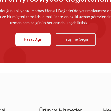
 olduğunu biliyoruz. Marbaş Menkul Değerler’de yatırımcılarımıza d
ı ve bir müşteri temsilcisi olmak üzere en az iki uzman görevlendiril
uzmanlarımıza günün her anında ulaşabilirsiniz.
Hesap Açın
İletişime Geçin
al
Ürün ve Hizmetler
Hes