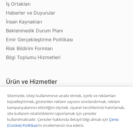
İş Ortakları
Haberler ve Duyurular
İnsan Kaynakları
Beklenmedik Durum Planı
Emir Gerçekleştirme Politikası
Risk Bildirim Formları
Bilgi Toplumu Hizmetleri
Ürün ve Hizmetler
Sitemizde, siteyi kullanımınızı analiz etmek, içerik ve reklamları
Hisse Senedi
kişiselleştirmek, gösterilen reklam sayısını sınırlandırmak, reklam
VİOP
kampanyalarının etkinliğini ölçmek, ziyaret tercihlerinizi hatırlamak,
site kullanım istatistiklerini raporlamak için çerezler
Halka Arz
kullanılmaktadır. Çerezler hakkında detaylı bilgi almak için
Çerez
Halka Arz Fiyat Tespit
(Cookie) Politikası
’nı incelemenizi rica ederiz.
Sabit Getirili Menkul Değerler