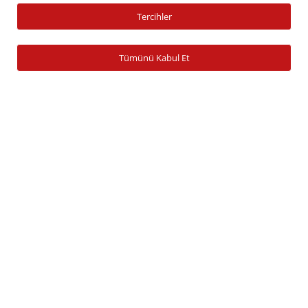
Tercihler
Yatırım Fonu Alım Satım
Ücretlendirme Tablosu
Tümünü Kabul Et
Hesap İşlemleri
Hesap Açma
Para Yatırma
Para Çekme
Şifre İşlemleri
Banka Bilgileri
Zamanaşımına Uğrayan Hesaplar
Araştırma