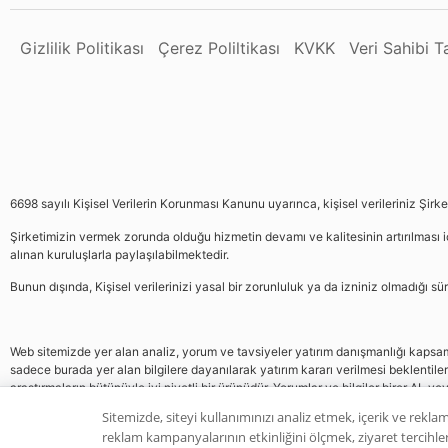
Gizlilik Politikası
Çerez Poliltikası
KVKK
Veri Sahibi 
6698 sayılı Kişisel Verilerin Korunması Kanunu uyarınca, kişisel verileriniz Şirk
Şirketimizin vermek zorunda olduğu hizmetin devamı ve kalitesinin artırılması iç
alınan kuruluşlarla paylaşılabilmektedir.
Bunun dışında, Kişisel verilerinizi yasal bir zorunluluk ya da izniniz olmadığı 
Web sitemizde yer alan analiz, yorum ve tavsiyeler yatırım danışmanlığı kapsamın
sadece burada yer alan bilgilere dayanılarak yatırım kararı verilmesi beklentile
araştırmaların bütünüyle iyi niyetli bir ürünüdür. Yorumlar ve bilgiler birer AL v
gelmemektedir, bu veriler neticesinde pozisyon almak yatırımcının kendi kararı
Sitemizde, siteyi kullanımınızı analiz etmek, içerik ve reklam
reklam kampanyalarının etkinliğini ölçmek, ziyaret tercihleri