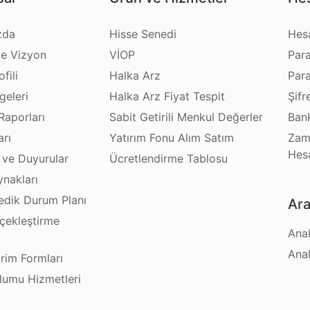
zda
Hisse Senedi
Hes
e Vizyon
VİOP
Par
fili
Halka Arz
Par
geleri
Halka Arz Fiyat Tespit
Şifr
Raporları
Sabit Getirili Menkul Değerler
Bank
arı
Yatırım Fonu Alım Satım
Zam
Hes
 ve Duyurular
Ücretlendirme Tablosu
ynakları
dik Durum Planı
Ara
çekleştirme
Anal
ı
Anal
irim Formları
plumu Hizmetleri