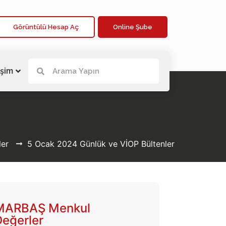
Görüntülü Hesap Aç
Online Şube
işim
ler
5 Ocak 2024 Günlük ve VİOP Bültenler
MARBAŞ Menkul
Değerler