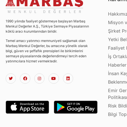
Hakkımı
1990 yılında faaliyet göstermeye başlayan Marbaş
Misyon v
Menkul Değerler A.Ş., Türkiye Sermaye Piyasalarının
Şirket Pro
köklü aracı kurumlarından biridir.
Yetki Bel
Temel amacı yatırımcı memnuniyeti sağlamak olan
Marbaş Menkul Değerler, bu amacına yönelik olarak
Faaliyet 
bilgi, güven ve şeffaflık prensipleri ile birikimlerini
İş Ortakl
sermaye piyasalarında değerlendirmeyi tercih eden
yatırımcılara hizmet vermektedir.
Haberler
İnsan Ka
Beklenme
Emir Ger
Politikas
Risk Bild
Bilgi To