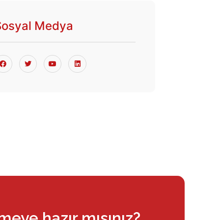
Sosyal Medya
rmeye hazır mısınız?