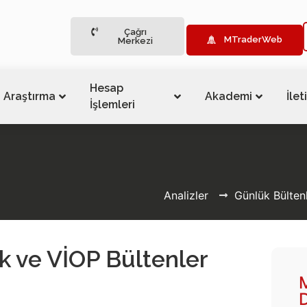
Çağrı
MTraderWeb
Merkezi
Hesap
Araştırma
Akademi
İlet
İşlemleri
Analizler
Günlük Bülten
k ve VİOP Bültenler