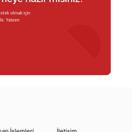
estek olmak için
ir. Yatırım
ap İşlemleri
İletişim