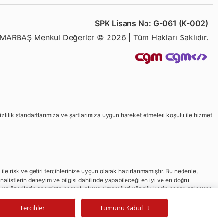
SPK Lisans No: G-061 (K-002)
MARBAŞ Menkul Değerler © 2026 | Tüm Hakları Saklıdır.
izlilik standartlarımıza ve şartlarımıza uygun hareket etmeleri koşulu ile hizmet
le risk ve getiri tercihlerinize uygun olarak hazırlanmamıştır. Bu nedenle,
nalistlerin deneyim ve bilgisi dahilinde yapabileceği en iyi ve en doğru
in ve önerilerin geçmişte başarılı olmuş olması ileri yönelik kesin başarı anlamına
Tercihler
Tümünü Kabul Et