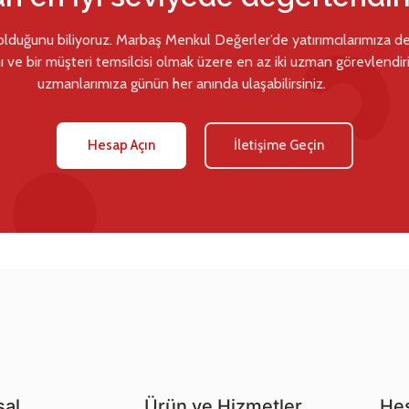
 olduğunu biliyoruz. Marbaş Menkul Değerler’de yatırımcılarımıza d
ı ve bir müşteri temsilcisi olmak üzere en az iki uzman görevlendiril
uzmanlarımıza günün her anında ulaşabilirsiniz.
Hesap Açın
İletişime Geçin
al
Ürün ve Hizmetler
Hes