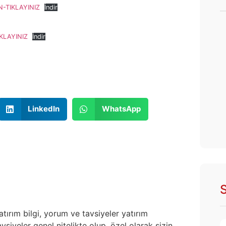
-TIKLAYINIZ
İndir
KLAYINIZ
İndir
LinkedIn
WhatsApp
S
atırım bilgi, yorum ve tavsiyeler yatırım
siyeler genel nitelikte olup, özel olarak sizin