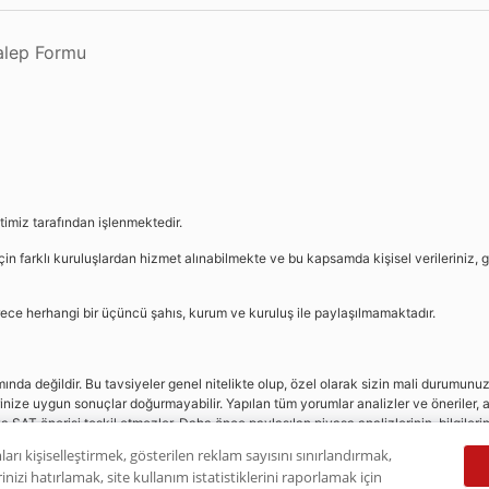
Talep Formu
etimiz tarafından işlenmektedir.
in farklı kuruluşlardan hizmet alınabilmekte ve bu kapsamda kişisel verileriniz, g
sürece herhangi bir üçüncü şahıs, kurum ve kuruluş ile paylaşılmamaktadır.
da değildir. Bu tavsiyeler genel nitelikte olup, özel olarak sizin mali durumunuz i
rinize uygun sonuçlar doğurmayabilir. Yapılan tüm yorumlar analizler ve öneriler, a
eya SAT önerisi teşkil etmezler. Daha önce paylaşılan piyasa analizlerinin, bilgiler
dır.
ları kişiselleştirmek, gösterilen reklam sayısını sınırlandırmak,
nizi hatırlamak, site kullanım istatistiklerini raporlamak için