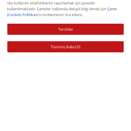
VİOP
site kullanım istatistiklerini raporlamak için çerezler
kullanılmaktadır. Çerezler hakkında detaylı bilgi almak için
Çerez
Halka Arz
(Cookie) Politikası
’nı incelemenizi rica ederiz.
Halka Arz Fiyat Tespit
Sabit Getirili Menkul Değerler
Tercihler
Yatırım Fonu Alım Satım
Ücretlendirme Tablosu
Tümünü Kabul Et
Hesap İşlemleri
Hesap Açma
Para Yatırma
Para Çekme
Şifre İşlemleri
Banka Bilgileri
Zamanaşımına Uğrayan Hesaplar