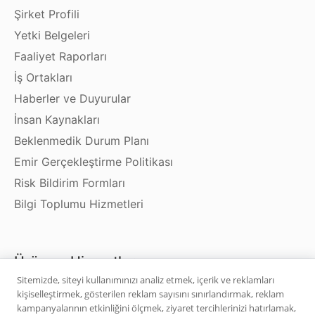
Şirket Profili
Yetki Belgeleri
Faaliyet Raporları
İş Ortakları
Haberler ve Duyurular
İnsan Kaynakları
Beklenmedik Durum Planı
Emir Gerçekleştirme Politikası
Risk Bildirim Formları
Bilgi Toplumu Hizmetleri
Ürün ve Hizmetler
Sitemizde, siteyi kullanımınızı analiz etmek, içerik ve reklamları
kişiselleştirmek, gösterilen reklam sayısını sınırlandırmak, reklam
Hisse Senedi
kampanyalarının etkinliğini ölçmek, ziyaret tercihlerinizi hatırlamak,