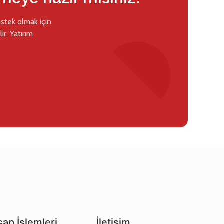
estek olmak için
ir. Yatırım
ap İşlemleri
İletişim