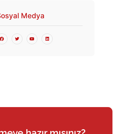
Sosyal Medya
rmeye hazır mısınız?