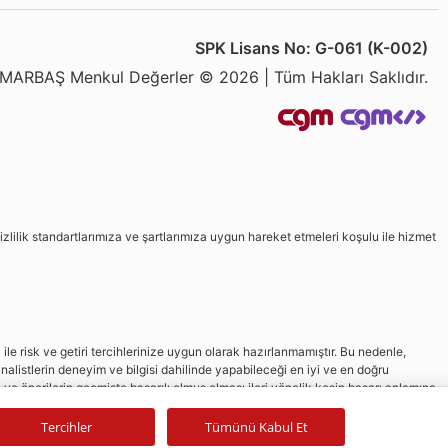
SPK Lisans No: G-061 (K-002)
MARBAŞ Menkul Değerler © 2026 | Tüm Hakları Saklıdır.
izlilik standartlarımıza ve şartlarımıza uygun hareket etmeleri koşulu ile hizmet
le risk ve getiri tercihlerinize uygun olarak hazırlanmamıştır. Bu nedenle,
nalistlerin deneyim ve bilgisi dahilinde yapabileceği en iyi ve en doğru
in ve önerilerin geçmişte başarılı olmuş olması ileri yönelik kesin başarı anlamına
Tercihler
Tümünü Kabul Et