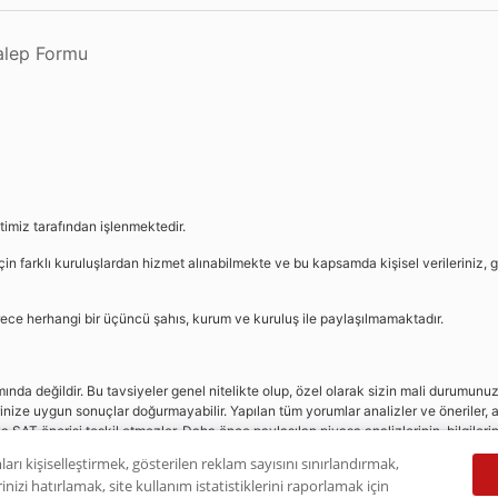
Talep Formu
etimiz tarafından işlenmektedir.
in farklı kuruluşlardan hizmet alınabilmekte ve bu kapsamda kişisel verileriniz, g
sürece herhangi bir üçüncü şahıs, kurum ve kuruluş ile paylaşılmamaktadır.
da değildir. Bu tavsiyeler genel nitelikte olup, özel olarak sizin mali durumunuz i
rinize uygun sonuçlar doğurmayabilir. Yapılan tüm yorumlar analizler ve öneriler, a
eya SAT önerisi teşkil etmezler. Daha önce paylaşılan piyasa analizlerinin, bilgiler
dır.
ları kişiselleştirmek, gösterilen reklam sayısını sınırlandırmak,
nizi hatırlamak, site kullanım istatistiklerini raporlamak için