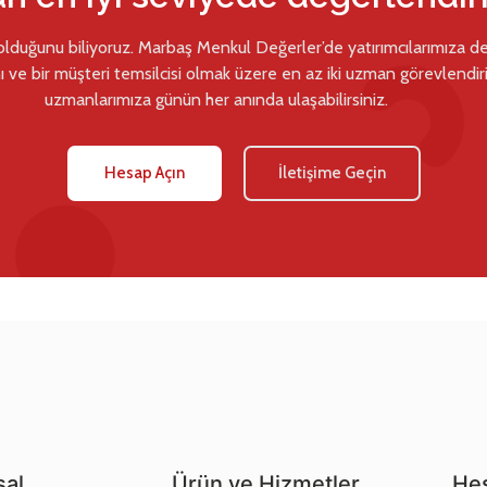
 olduğunu biliyoruz. Marbaş Menkul Değerler’de yatırımcılarımıza d
ı ve bir müşteri temsilcisi olmak üzere en az iki uzman görevlendiril
uzmanlarımıza günün her anında ulaşabilirsiniz.
Hesap Açın
İletişime Geçin
al
Ürün ve Hizmetler
Hes