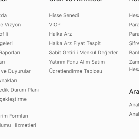
zda
Hisse Senedi
Hes
e Vizyon
VİOP
Par
fili
Halka Arz
Par
geleri
Halka Arz Fiyat Tespit
Şifr
Raporları
Sabit Getirili Menkul Değerler
Bank
arı
Yatırım Fonu Alım Satım
Zam
Hes
 ve Duyurular
Ücretlendirme Tablosu
ynakları
dik Durum Planı
Ara
çekleştirme
Anal
ı
Anal
irim Formları
plumu Hizmetleri