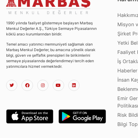
Hakkımı
1990 yılında faaliyet göstermeye başlayan Marbaş
Misyon v
Menkul Değerler A.Ş., Türkiye Sermaye Piyasalarının
Şirket Pro
köklü aracı kurumlarından biridir.
Yetki Bel
Temel amacı yatırımcı memnuniyeti sağlamak olan
Marbaş Menkul Değerler, bu amacına yönelik olarak
Faaliyet 
bilgi, güven ve şeffaflık prensipleri ile birikimlerini
İş Ortakl
sermaye piyasalarında değerlendirmeyi tercih eden
yatırımcılara hizmet vermektedir.
Haberler
İnsan Ka
Beklenme
Emir Ger
Politikas
Risk Bild
Bilgi To