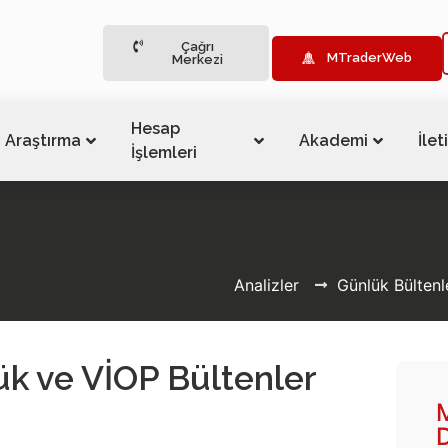
Çağrı
MTraderWeb
Merkezi
Hesap
Araştırma
Akademi
İlet
İşlemleri
Analizler
Günlük Bültenl
k ve VİOP Bültenler