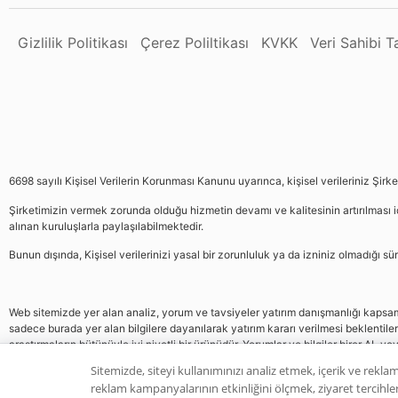
Gizlilik Politikası
Çerez Poliltikası
KVKK
Veri Sahibi 
6698 sayılı Kişisel Verilerin Korunması Kanunu uyarınca, kişisel verileriniz Şirk
Şirketimizin vermek zorunda olduğu hizmetin devamı ve kalitesinin artırılması iç
alınan kuruluşlarla paylaşılabilmektedir.
Bunun dışında, Kişisel verilerinizi yasal bir zorunluluk ya da izniniz olmadığı 
Web sitemizde yer alan analiz, yorum ve tavsiyeler yatırım danışmanlığı kapsamın
sadece burada yer alan bilgilere dayanılarak yatırım kararı verilmesi beklentile
araştırmaların bütünüyle iyi niyetli bir ürünüdür. Yorumlar ve bilgiler birer AL v
gelmemektedir, bu veriler neticesinde pozisyon almak yatırımcının kendi kararı
Sitemizde, siteyi kullanımınızı analiz etmek, içerik ve reklam
reklam kampanyalarının etkinliğini ölçmek, ziyaret tercihleri