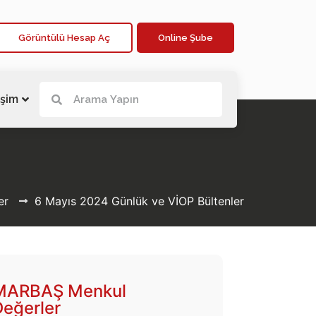
Görüntülü Hesap Aç
Online Şube
işim
er
6 Mayıs 2024 Günlük ve VİOP Bültenler
MARBAŞ Menkul
Değerler