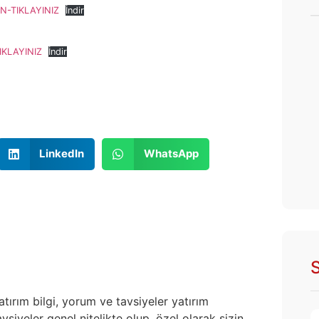
N-TIKLAYINIZ
İndir
IKLAYINIZ
İndir
LinkedIn
WhatsApp
S
atırım bilgi, yorum ve tavsiyeler yatırım
siyeler genel nitelikte olup, özel olarak sizin