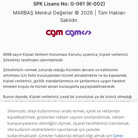
SPK Lisans No: G-061 (K-002)
MARBAŞ Menkul Değerler © 2026 | Tüm Hakları
Saklıdır.
6698 sayılı Kişisel Verilerin Korunması Kanunu uyarınca, kişisel verileriniz
Şirketimiz tarafından işlenmektedir.
Şirketimizin vermek zorunda olduğu hizmetin devamı ve kalitesinin
artırılması için farklı kuruluşlardan hizmet alınabilmekte ve bu kapsamda
kişisel verileriniz, gizlilik standartlarımıza ve şartlarımıza uygun hareket
etmeleri koşulu ile hizmet alınan kuruluşlarla paylaşılabilmektedir.
Bunun dışında, Kişisel verilerinizi yasal bir zorunluluk ya da izniniz olmadığı
sürece herhangi bir üçüncü şahıs, kurum ve kuruluş ile paylaşılmamaktadır.
Sitemizde, siteyi kullanımınızı analiz etmek, içerik ve reklamları
kişiselleştirmek, gösterilen reklam sayısını sınırlandırmak, reklam
Web sitemizde yer alan analiz, yorum ve tavsiyeler yatırım danışmanlığı
kampanyalarının etkinliğini ölçmek, ziyaret tercihlerinizi hatırlamak,
kapsamında değildir. Bu tavsiyeler genel nitelikte olup, özel olarak sizin mali
site kullanım istatistiklerini raporlamak için çerezler
durumunuz ile risk ve getiri tercihlerinize uygun olarak hazırlanmamıştır. Bu
kullanılmaktadır. Çerezler hakkında detaylı bilgi almak için
Çerez