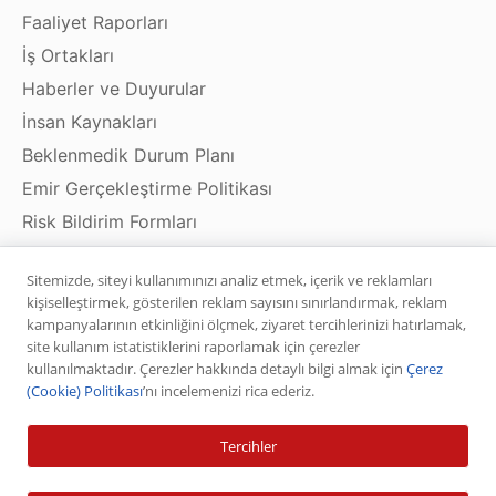
Faaliyet Raporları
İş Ortakları
Haberler ve Duyurular
İnsan Kaynakları
Beklenmedik Durum Planı
Emir Gerçekleştirme Politikası
Risk Bildirim Formları
Bilgi Toplumu Hizmetleri
Sitemizde, siteyi kullanımınızı analiz etmek, içerik ve reklamları
kişiselleştirmek, gösterilen reklam sayısını sınırlandırmak, reklam
kampanyalarının etkinliğini ölçmek, ziyaret tercihlerinizi hatırlamak,
Ürün ve Hizmetler
site kullanım istatistiklerini raporlamak için çerezler
kullanılmaktadır. Çerezler hakkında detaylı bilgi almak için
Çerez
(Cookie) Politikası
’nı incelemenizi rica ederiz.
Hisse Senedi
VİOP
Tercihler
Halka Arz