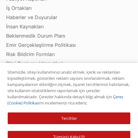
İş Ortakları
Haberler ve Duyurular
İnsan Kaynakları
Beklenmedik Durum Planı
Emir Gerçekleştirme Politikası
Risk Bildirim Formları
Bilgi Toplumu Hizmetleri
Sitemizde, siteyi kullanımınızı analiz etmek, içerik ve reklamları
kişiselleştirmek, gösterilen reklam sayısını sınırlandırmak, reklam
kampanyalarının etkinliğini ölçmek, ziyaret tercihlerinizi hatırlamak,
Ürün ve Hizmetler
site kullanım istatistiklerini raporlamak için çerezler
kullanılmaktadır. Çerezler hakkında detaylı bilgi almak için
Çerez
(Cookie) Politikası
’nı incelemenizi rica ederiz.
Hisse Senedi
VİOP
Tercihler
Halka Arz
Halka Arz Fiyat Tespit
Tümünü Kabul Et