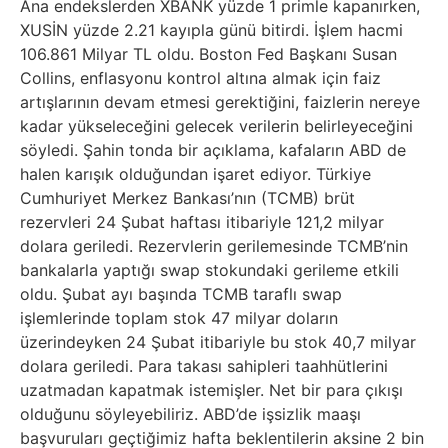
Ana endekslerden XBANK yüzde 1 primle kapanırken,
XUSİN yüzde 2.21 kayıpla günü bitirdi. İşlem hacmi
106.861 Milyar TL oldu. Boston Fed Başkanı Susan
Collins, enflasyonu kontrol altına almak için faiz
artışlarının devam etmesi gerektiğini, faizlerin nereye
kadar yükseleceğini gelecek verilerin belirleyeceğini
söyledi. Şahin tonda bir açıklama, kafaların ABD de
halen karışık olduğundan işaret ediyor. Türkiye
Cumhuriyet Merkez Bankası’nın (TCMB) brüt
rezervleri 24 Şubat haftası itibariyle 121,2 milyar
dolara geriledi. Rezervlerin gerilemesinde TCMB’nin
bankalarla yaptığı swap stokundaki gerileme etkili
oldu. Şubat ayı başında TCMB taraflı swap
işlemlerinde toplam stok 47 milyar doların
üzerindeyken 24 Şubat itibariyle bu stok 40,7 milyar
dolara geriledi. Para takası sahipleri taahhütlerini
uzatmadan kapatmak istemişler. Net bir para çıkışı
olduğunu söyleyebiliriz. ABD’de işsizlik maaşı
başvuruları geçtiğimiz hafta beklentilerin aksine 2 bin