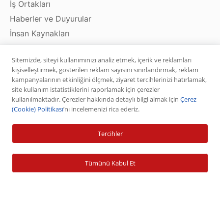
İş Ortakları
Haberler ve Duyurular
İnsan Kaynakları
Beklenmedik Durum Planı
Sitemizde, siteyi kullanımınızı analiz etmek, içerik ve reklamları
Emir Gerçekleştirme Politikası
kişiselleştirmek, gösterilen reklam sayısını sınırlandırmak, reklam
Risk Bildirim Formları
kampanyalarının etkinliğini ölçmek, ziyaret tercihlerinizi hatırlamak,
site kullanım istatistiklerini raporlamak için çerezler
Bilgi Toplumu Hizmetleri
kullanılmaktadır. Çerezler hakkında detaylı bilgi almak için
Çerez
(Cookie) Politikası
’nı incelemenizi rica ederiz.
Ürün ve Hizmetler
Tercihler
Hisse Senedi
Tümünü Kabul Et
VİOP
Halka Arz
Halka Arz Fiyat Tespit
Sabit Getirili Menkul Değerler