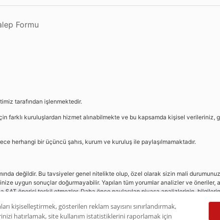
Talep Formu
etimiz tarafından işlenmektedir.
in farklı kuruluşlardan hizmet alınabilmekte ve bu kapsamda kişisel verileriniz, g
sürece herhangi bir üçüncü şahıs, kurum ve kuruluş ile paylaşılmamaktadır.
da değildir. Bu tavsiyeler genel nitelikte olup, özel olarak sizin mali durumunuz i
rinize uygun sonuçlar doğurmayabilir. Yapılan tüm yorumlar analizler ve öneriler, a
eya SAT önerisi teşkil etmezler. Daha önce paylaşılan piyasa analizlerinin, bilgiler
dır.
ları kişiselleştirmek, gösterilen reklam sayısını sınırlandırmak,
nizi hatırlamak, site kullanım istatistiklerini raporlamak için