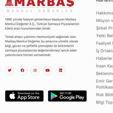
Hakkımı
1990 yılında faaliyet göstermeye başlayan Marbaş
Misyon v
Menkul Değerler A.Ş., Türkiye Sermaye Piyasalarının
Şirket Pro
köklü aracı kurumlarından biridir.
Yetki Bel
Temel amacı yatırımcı memnuniyeti sağlamak olan
Marbaş Menkul Değerler, bu amacına yönelik olarak
Faaliyet 
bilgi, güven ve şeffaflık prensipleri ile birikimlerini
İş Ortakl
sermaye piyasalarında değerlendirmeyi tercih eden
yatırımcılara hizmet vermektedir.
Haberler
İnsan Ka
Beklenme
Emir Ger
Politikas
Risk Bild
Bilgi To