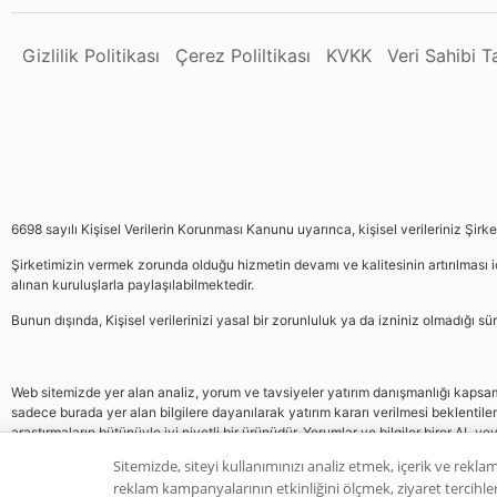
Gizlilik Politikası
Çerez Poliltikası
KVKK
Veri Sahibi 
6698 sayılı Kişisel Verilerin Korunması Kanunu uyarınca, kişisel verileriniz Şirk
Şirketimizin vermek zorunda olduğu hizmetin devamı ve kalitesinin artırılması iç
alınan kuruluşlarla paylaşılabilmektedir.
Bunun dışında, Kişisel verilerinizi yasal bir zorunluluk ya da izniniz olmadığı 
Web sitemizde yer alan analiz, yorum ve tavsiyeler yatırım danışmanlığı kapsamın
sadece burada yer alan bilgilere dayanılarak yatırım kararı verilmesi beklentile
araştırmaların bütünüyle iyi niyetli bir ürünüdür. Yorumlar ve bilgiler birer AL v
gelmemektedir, bu veriler neticesinde pozisyon almak yatırımcının kendi kararı
Sitemizde, siteyi kullanımınızı analiz etmek, içerik ve reklam
reklam kampanyalarının etkinliğini ölçmek, ziyaret tercihleri