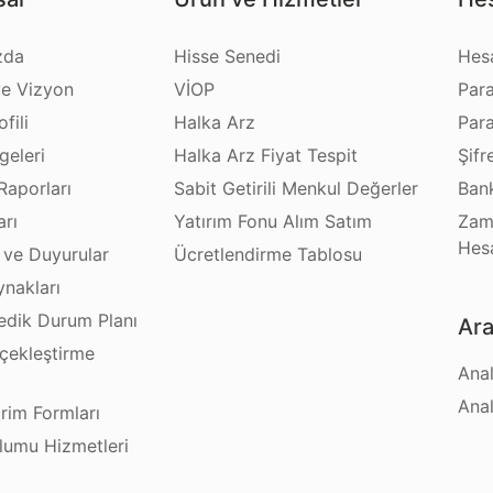
zda
Hisse Senedi
Hes
e Vizyon
VİOP
Par
fili
Halka Arz
Par
geleri
Halka Arz Fiyat Tespit
Şifr
Raporları
Sabit Getirili Menkul Değerler
Bank
arı
Yatırım Fonu Alım Satım
Zam
Hes
 ve Duyurular
Ücretlendirme Tablosu
ynakları
dik Durum Planı
Ara
çekleştirme
Anal
ı
Anal
irim Formları
plumu Hizmetleri