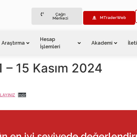
Çağrı
MTraderWeb
Merkezi
Hesap
Araştırma
Akademi
İlet
İşlemleri
11 – 15 Kasım 2024
LAYINIZ
İndir
ün en iyi seviyede değerlendi