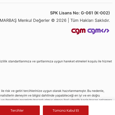
SPK Lisans No: G-061 (K-002)
MARBAŞ Menkul Değerler © 2026 | Tüm Hakları Saklıdır.
izlilik standartlarımıza ve şartlarımıza uygun hareket etmeleri koşulu ile hizmet
le risk ve getiri tercihlerinize uygun olarak hazırlanmamıştır. Bu nedenle,
nalistlerin deneyim ve bilgisi dahilinde yapabileceği en iyi ve en doğru
in ve önerilerin geçmişte başarılı olmuş olması ileri yönelik kesin başarı anlamına
Tercihler
Tümünü Kabul Et