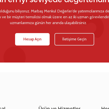
 olduğunu biliyoruz. Marbaş Menkul Değerler’de yatırımcılarımıza d
ı ve bir müşteri temsilcisi olmak üzere en az iki uzman görevlendiril
uzmanlarımıza günün her anında ulaşabilirsiniz.
Hesap Açın
İletişime Geçin
al
Ürün ve Hizmetler
Hes