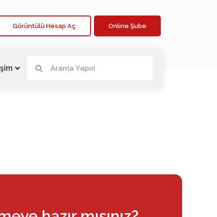
Görüntülü Hesap Aç
Online Şube
işim
rmeye hazır mısınız?