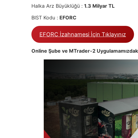
Halka Arz Büyüklüğü :
1.3 Milyar TL
BIST Kodu :
EFORC
EFORC İzahnamesi İçin Tıklayınız
Online Şube ve MTrader-2 Uygulamamızdaki H