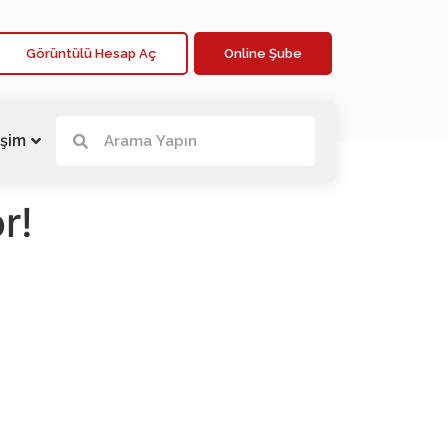
Görüntülü Hesap Aç
Online Şube
işim
r!