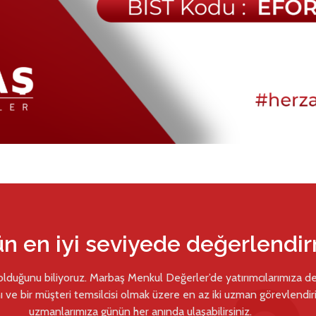
ün en iyi seviyede değerlendi
 olduğunu biliyoruz. Marbaş Menkul Değerler’de yatırımcılarımıza d
ı ve bir müşteri temsilcisi olmak üzere en az iki uzman görevlendiril
uzmanlarımıza günün her anında ulaşabilirsiniz.