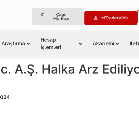
Çağrı
MTraderWeb
Merkezi
Hesap
Araştırma
Akademi
İlet
İşlemleri
c. A.Ş. Halka Arz Ediliyo
2024