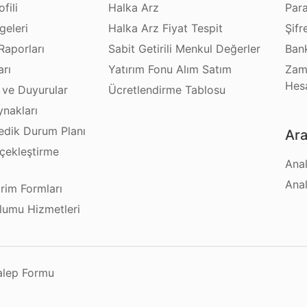
fili
Halka Arz
Par
geleri
Halka Arz Fiyat Tespit
Şifr
Raporları
Sabit Getirili Menkul Değerler
Bank
arı
Yatırım Fonu Alım Satım
Zam
Hes
 ve Duyurular
Ücretlendirme Tablosu
ynakları
dik Durum Planı
Ara
çekleştirme
Anal
ı
Anal
irim Formları
plumu Hizmetleri
Talep Formu