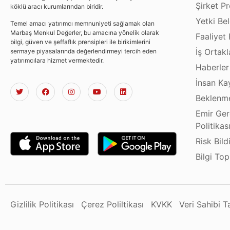
Şirket Pro
köklü aracı kurumlarından biridir.
Yetki Bel
Temel amacı yatırımcı memnuniyeti sağlamak olan
Marbaş Menkul Değerler, bu amacına yönelik olarak
Faaliyet 
bilgi, güven ve şeffaflık prensipleri ile birikimlerini
İş Ortakl
sermaye piyasalarında değerlendirmeyi tercih eden
yatırımcılara hizmet vermektedir.
Haberler
İnsan Ka
Beklenme
Emir Ger
Politikas
Risk Bild
Bilgi To
Gizlilik Politikası
Çerez Poliltikası
KVKK
Veri Sahibi 