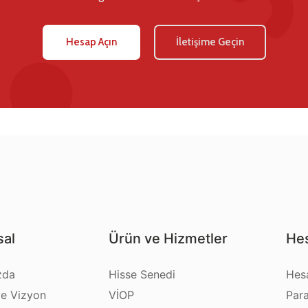
Hesap Açın
İletişime Geçin
al
Ürün ve Hizmetler
Hes
zda
Hisse Senedi
Hes
e Vizyon
VİOP
Par