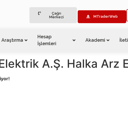
Çağrı
MTraderWeb
Merkezi
Hesap
Araştırma
Akademi
İlet
İşlemleri
lektrik A.Ş. Halka Arz E
iyor!