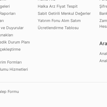
geleri
Halka Arz Fiyat Tespit
Şifr
Raporları
Sabit Getirili Menkul Değerler
Bank
arı
Yatırım Fonu Alım Satım
Zam
Hes
 ve Duyurular
Ücretlendirme Tablosu
ynakları
dik Durum Planı
Ara
çekleştirme
Anal
ı
Anal
irim Formları
plumu Hizmetleri
Talep Formu