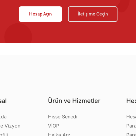
Hesap Açın
İletişime Geçin
al
Ürün ve Hizmetler
Hes
zda
Hisse Senedi
Hes
e Vizyon
VİOP
Par
fili
Halka Arz
Par