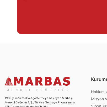
Kurums
Hakkımı
1990 yılında faaliyet göstermeye başlayan Marbaş
Misyon v
Menkul Değerler A.Ş., Türkiye Sermaye Piyasalarının
Şirket Pro
köklü aracı kurumlarından biridir.