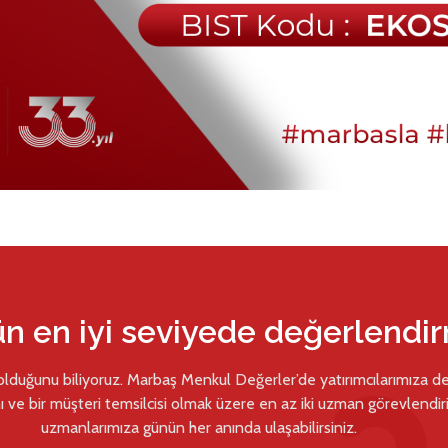
ün en iyi seviyede değerlendi
 olduğunu biliyoruz. Marbaş Menkul Değerler’de yatırımcılarımıza d
ı ve bir müşteri temsilcisi olmak üzere en az iki uzman görevlendiril
uzmanlarımıza günün her anında ulaşabilirsiniz.