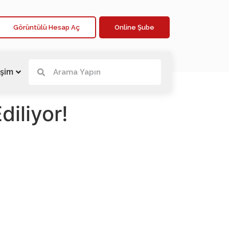
Görüntülü Hesap Aç
Online Şube
işim
diliyor!