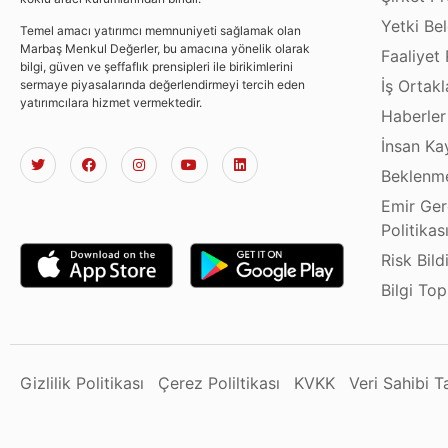
Yetki Bel
Temel amacı yatırımcı memnuniyeti sağlamak olan
Marbaş Menkul Değerler, bu amacına yönelik olarak
Faaliyet 
bilgi, güven ve şeffaflık prensipleri ile birikimlerini
İş Ortakl
sermaye piyasalarında değerlendirmeyi tercih eden
yatırımcılara hizmet vermektedir.
Haberler
İnsan Ka
Beklenme
Emir Ger
Politikas
Risk Bild
Bilgi To
Gizlilik Politikası
Çerez Poliltikası
KVKK
Veri Sahibi 