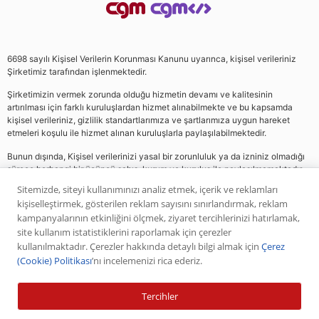
6698 sayılı Kişisel Verilerin Korunması Kanunu uyarınca, kişisel verileriniz
Şirketimiz tarafından işlenmektedir.
Şirketimizin vermek zorunda olduğu hizmetin devamı ve kalitesinin
artırılması için farklı kuruluşlardan hizmet alınabilmekte ve bu kapsamda
kişisel verileriniz, gizlilik standartlarımıza ve şartlarımıza uygun hareket
etmeleri koşulu ile hizmet alınan kuruluşlarla paylaşılabilmektedir.
Bunun dışında, Kişisel verilerinizi yasal bir zorunluluk ya da izniniz olmadığı
sürece herhangi bir üçüncü şahıs, kurum ve kuruluş ile paylaşılmamaktadır.
Sitemizde, siteyi kullanımınızı analiz etmek, içerik ve reklamları
kişiselleştirmek, gösterilen reklam sayısını sınırlandırmak, reklam
Web sitemizde yer alan analiz, yorum ve tavsiyeler yatırım danışmanlığı
kampanyalarının etkinliğini ölçmek, ziyaret tercihlerinizi hatırlamak,
kapsamında değildir. Bu tavsiyeler genel nitelikte olup, özel olarak sizin mali
site kullanım istatistiklerini raporlamak için çerezler
durumunuz ile risk ve getiri tercihlerinize uygun olarak hazırlanmamıştır. Bu
kullanılmaktadır. Çerezler hakkında detaylı bilgi almak için
Çerez
nedenle, sadece burada yer alan bilgilere dayanılarak yatırım kararı verilmesi
(Cookie) Politikası
’nı incelemenizi rica ederiz.
beklentilerinize uygun sonuçlar doğurmayabilir. Yapılan tüm yorumlar
analizler ve öneriler, analistlerin deneyim ve bilgisi dahilinde yapabileceği en
iyi ve en doğru araştırmaların bütünüyle iyi niyetli bir ürünüdür. Yorumlar ve
Tercihler
bilgiler birer AL veya SAT önerisi teşkil etmezler. Daha önce paylaşılan
piyasa analizlerinin, bilgilerin ve önerilerin geçmişte başarılı olmuş olması ileri