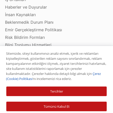
Haberler ve Duyurular
İnsan Kaynakları
Beklenmedik Durum Planı
Emir Gerçekleştirme Politikası
Risk Bildirim Formları
Bilgi Toplumu Hizmetleri
Sitemizde, siteyi kullanımınızı analiz etmek, içerik ve reklamları
kişiselleştirmek, gösterilen reklam sayısını sınırlandırmak, reklam
kampanyalarının etkinliğini ölçmek, ziyaret tercihlerinizi hatırlamak,
Ürün ve Hizmetler
site kullanım istatistiklerini raporlamak için çerezler
kullanılmaktadır. Çerezler hakkında detaylı bilgi almak için
Çerez
Hisse Senedi
(Cookie) Politikası
’nı incelemenizi rica ederiz.
VİOP
Tercihler
Halka Arz
Halka Arz Fiyat Tespit
Tümünü Kabul Et
Sabit Getirili Menkul Değerler