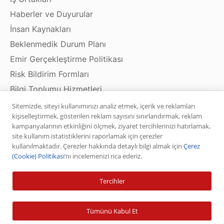
Haberler ve Duyurular
İnsan Kaynakları
Beklenmedik Durum Planı
Emir Gerçekleştirme Politikası
Risk Bildirim Formları
Bilgi Toplumu Hizmetleri
Sitemizde, siteyi kullanımınızı analiz etmek, içerik ve reklamları
kişiselleştirmek, gösterilen reklam sayısını sınırlandırmak, reklam
kampanyalarının etkinliğini ölçmek, ziyaret tercihlerinizi hatırlamak,
Ürün ve Hizmetler
site kullanım istatistiklerini raporlamak için çerezler
kullanılmaktadır. Çerezler hakkında detaylı bilgi almak için
Çerez
Hisse Senedi
(Cookie) Politikası
’nı incelemenizi rica ederiz.
VİOP
Tercihler
Halka Arz
Halka Arz Fiyat Tespit
Tümünü Kabul Et
Sabit Getirili Menkul Değerler