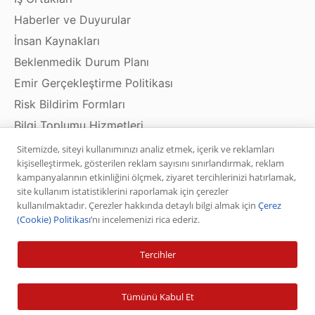
Haberler ve Duyurular
İnsan Kaynakları
Beklenmedik Durum Planı
Emir Gerçekleştirme Politikası
Risk Bildirim Formları
Bilgi Toplumu Hizmetleri
Sitemizde, siteyi kullanımınızı analiz etmek, içerik ve reklamları
kişiselleştirmek, gösterilen reklam sayısını sınırlandırmak, reklam
kampanyalarının etkinliğini ölçmek, ziyaret tercihlerinizi hatırlamak,
Ürün ve Hizmetler
site kullanım istatistiklerini raporlamak için çerezler
kullanılmaktadır. Çerezler hakkında detaylı bilgi almak için
Çerez
Hisse Senedi
(Cookie) Politikası
’nı incelemenizi rica ederiz.
VİOP
Tercihler
Halka Arz
Halka Arz Fiyat Tespit
Tümünü Kabul Et
Sabit Getirili Menkul Değerler