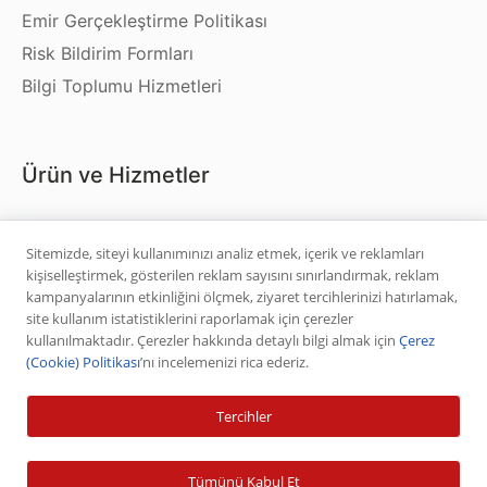
Emir Gerçekleştirme Politikası
Risk Bildirim Formları
Bilgi Toplumu Hizmetleri
Ürün ve Hizmetler
Hisse Senedi
Sitemizde, siteyi kullanımınızı analiz etmek, içerik ve reklamları
VİOP
kişiselleştirmek, gösterilen reklam sayısını sınırlandırmak, reklam
Halka Arz
kampanyalarının etkinliğini ölçmek, ziyaret tercihlerinizi hatırlamak,
site kullanım istatistiklerini raporlamak için çerezler
Halka Arz Fiyat Tespit
kullanılmaktadır. Çerezler hakkında detaylı bilgi almak için
Çerez
Sabit Getirili Menkul Değerler
(Cookie) Politikası
’nı incelemenizi rica ederiz.
Yatırım Fonu Alım Satım
Tercihler
Ücretlendirme Tablosu
Tümünü Kabul Et