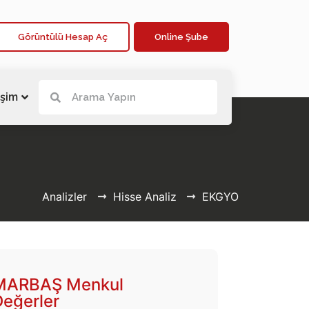
Görüntülü Hesap Aç
Online Şube
işim
Analizler
Hisse Analiz
EKGYO
MARBAŞ Menkul
Değerler