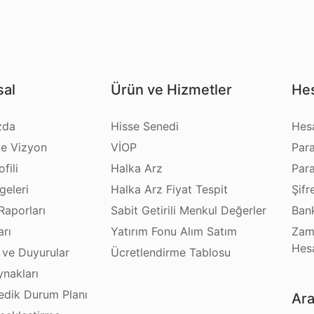
al
Ürün ve Hizmetler
Hes
zda
Hisse Senedi
Hes
e Vizyon
VİOP
Par
fili
Halka Arz
Par
geleri
Halka Arz Fiyat Tespit
Şifr
Raporları
Sabit Getirili Menkul Değerler
Bank
arı
Yatırım Fonu Alım Satım
Zam
Hes
 ve Duyurular
Ücretlendirme Tablosu
ynakları
dik Durum Planı
Ara