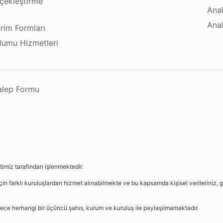
çekleştirme
Anal
ı
Anal
irim Formları
plumu Hizmetleri
Talep Formu
etimiz tarafından işlenmektedir.
in farklı kuruluşlardan hizmet alınabilmekte ve bu kapsamda kişisel verileriniz, g
sürece herhangi bir üçüncü şahıs, kurum ve kuruluş ile paylaşılmamaktadır.