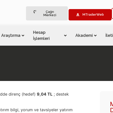
Çağrı
MTraderWeb
Merkezi
Hesap
Araştırma
Akademi
İlet
İşlemleri
endde direnç (hedef)
9,04 TL
; destek
tırım bilgi, yorum ve tavsiyeler yatırım