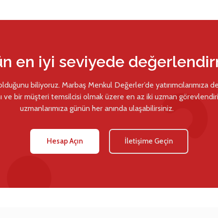
ün en iyi seviyede değerlendi
 olduğunu biliyoruz. Marbaş Menkul Değerler’de yatırımcılarımıza d
ı ve bir müşteri temsilcisi olmak üzere en az iki uzman görevlendiril
uzmanlarımıza günün her anında ulaşabilirsiniz.
Hesap Açın
İletişime Geçin