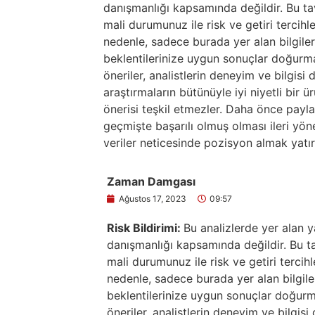
danışmanlığı kapsamında değildir. Bu tavs
mali durumunuz ile risk ve getiri tercihl
nedenle, sadece burada yer alan bilgiler
beklentilerinize uygun sonuçlar doğurma
öneriler, analistlerin deneyim ve bilgisi
araştırmaların bütünüyle iyi niyetli bir 
önerisi teşkil etmezler. Daha önce paylaşı
geçmişte başarılı olmuş olması ileri yö
veriler neticesinde pozisyon almak yatır
Zaman Damgası
Ağustos 17, 2023
09:57
Risk Bildirimi:
Bu analizlerde yer alan y
danışmanlığı kapsamında değildir. Bu tav
mali durumunuz ile risk ve getiri tercih
nedenle, sadece burada yer alan bilgile
beklentilerinize uygun sonuçlar doğurma
öneriler, analistlerin deneyim ve bilgis