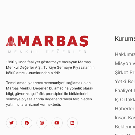
Kurums
Hakkımı
1990 yılında faaliyet göstermeye başlayan Marbaş
Misyon v
Menkul Değerler A.Ş., Türkiye Sermaye Piyasalarının
Şirket Pro
köklü aracı kurumlarından biridir.
Yetki Bel
Temel amacı yatırımcı memnuniyeti sağlamak olan
Marbaş Menkul Değerler, bu amacına yönelik olarak
Faaliyet 
bilgi, güven ve şeffaflık prensipleri ile birikimlerini
İş Ortakl
sermaye piyasalarında değerlendirmeyi tercih eden
yatırımcılara hizmet vermektedir.
Haberler
İnsan Ka
Beklenme