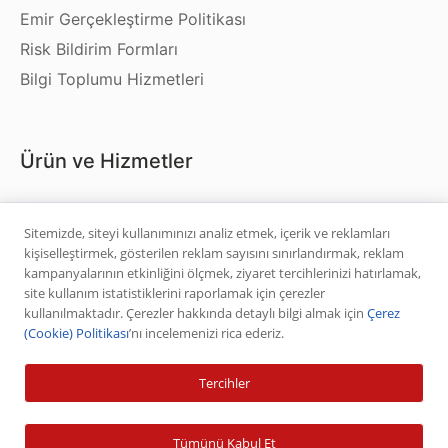
Emir Gerçekleştirme Politikası
Risk Bildirim Formları
Bilgi Toplumu Hizmetleri
Ürün ve Hizmetler
Hisse Senedi
Sitemizde, siteyi kullanımınızı analiz etmek, içerik ve reklamları
VİOP
kişiselleştirmek, gösterilen reklam sayısını sınırlandırmak, reklam
Halka Arz
kampanyalarının etkinliğini ölçmek, ziyaret tercihlerinizi hatırlamak,
site kullanım istatistiklerini raporlamak için çerezler
Halka Arz Fiyat Tespit
kullanılmaktadır. Çerezler hakkında detaylı bilgi almak için
Çerez
Sabit Getirili Menkul Değerler
(Cookie) Politikası
’nı incelemenizi rica ederiz.
Yatırım Fonu Alım Satım
Tercihler
Ücretlendirme Tablosu
Tümünü Kabul Et