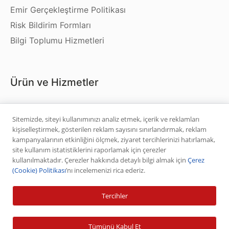
Emir Gerçekleştirme Politikası
Risk Bildirim Formları
Bilgi Toplumu Hizmetleri
Ürün ve Hizmetler
Hisse Senedi
Sitemizde, siteyi kullanımınızı analiz etmek, içerik ve reklamları
VİOP
kişiselleştirmek, gösterilen reklam sayısını sınırlandırmak, reklam
Halka Arz
kampanyalarının etkinliğini ölçmek, ziyaret tercihlerinizi hatırlamak,
site kullanım istatistiklerini raporlamak için çerezler
Halka Arz Fiyat Tespit
kullanılmaktadır. Çerezler hakkında detaylı bilgi almak için
Çerez
Sabit Getirili Menkul Değerler
(Cookie) Politikası
’nı incelemenizi rica ederiz.
Yatırım Fonu Alım Satım
Tercihler
Ücretlendirme Tablosu
Tümünü Kabul Et