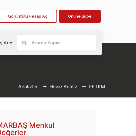
Görüntülü Hesap Aç
Online Şube
işim
Analizler
Hisse Analiz
PETKM
MARBAŞ Menkul
Değerler