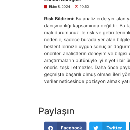
Ekim 8, 2024
10:50
Risk Bildirimi:
Bu analizlerde yer alan y
danışmanlığı kapsamında değildir. Bu tav
mali durumunuz ile risk ve getiri tercih
nedenle, sadece burada yer alan bilgile
beklentilerinize uygun sonuçlar doğurma
öneriler, analistlerin deneyim ve bilgis
araştırmaların bütünüyle iyi niyetli bir
önerisi teşkil etmezler. Daha önce paylaş
geçmişte başarılı olmuş olması ileri yö
veriler neticesinde pozisyon almak yatır
Paylaşın
Facebook
Twitter