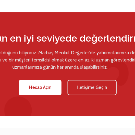
ün en iyi seviyede değerlendi
 olduğunu biliyoruz. Marbaş Menkul Değerler’de yatırımcılarımıza d
ı ve bir müşteri temsilcisi olmak üzere en az iki uzman görevlendiril
uzmanlarımıza günün her anında ulaşabilirsiniz.
Hesap Açın
İletişime Geçin