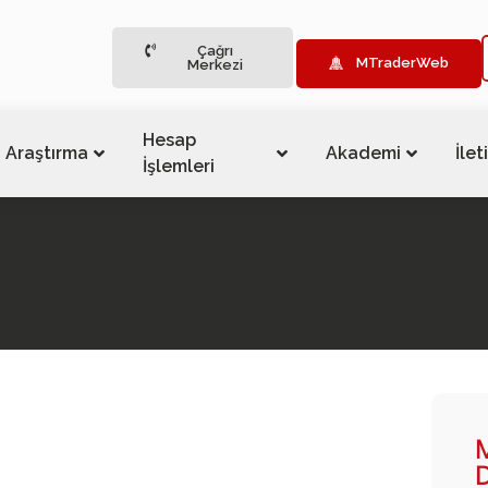
Çağrı
MTraderWeb
Merkezi
Hesap
Araştırma
Akademi
İlet
İşlemleri