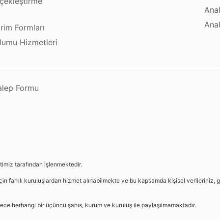
çekleştirme
Anal
ı
Anal
irim Formları
plumu Hizmetleri
Talep Formu
etimiz tarafından işlenmektedir.
in farklı kuruluşlardan hizmet alınabilmekte ve bu kapsamda kişisel verileriniz, g
sürece herhangi bir üçüncü şahıs, kurum ve kuruluş ile paylaşılmamaktadır.