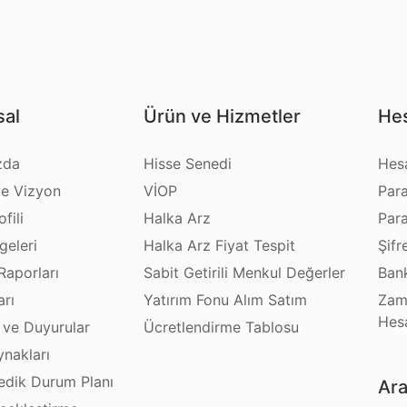
al
Ürün ve Hizmetler
Hes
zda
Hisse Senedi
Hes
e Vizyon
VİOP
Par
fili
Halka Arz
Par
geleri
Halka Arz Fiyat Tespit
Şifr
Raporları
Sabit Getirili Menkul Değerler
Bank
arı
Yatırım Fonu Alım Satım
Zam
Hes
 ve Duyurular
Ücretlendirme Tablosu
ynakları
dik Durum Planı
Ara