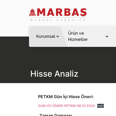
Ürün ve
Kurumsal
Hizmetler
Hisse Analiz
PETKM Gün İçi Hisse Öneri:
GUN-ICI-ONERI-PETKM-08.10.2024
İndir
Zaman Damgası