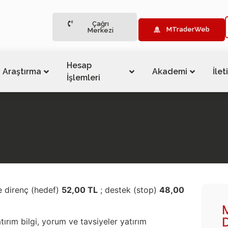
Çağrı
MTraderWeb
Merkezi
Hesap
Araştırma
Akademi
İlet
İşlemleri
e direnç (hedef)
52,00 TL
; destek (stop)
48,00
tırım bilgi, yorum ve tavsiyeler yatırım