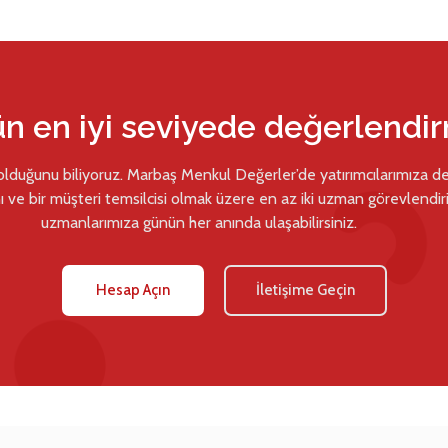
ün en iyi seviyede değerlendi
 olduğunu biliyoruz. Marbaş Menkul Değerler’de yatırımcılarımıza d
ı ve bir müşteri temsilcisi olmak üzere en az iki uzman görevlendiril
uzmanlarımıza günün her anında ulaşabilirsiniz.
Hesap Açın
İletişime Geçin