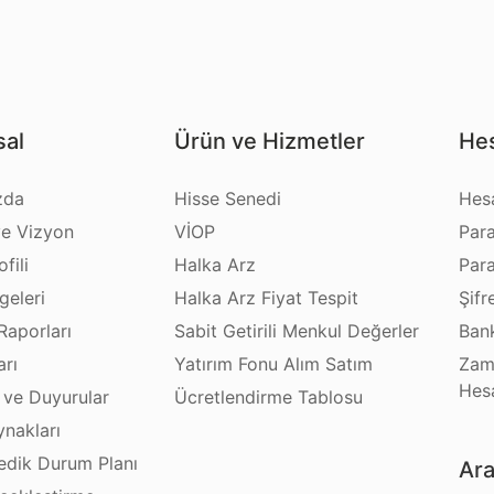
al
Ürün ve Hizmetler
Hes
zda
Hisse Senedi
Hes
e Vizyon
VİOP
Par
fili
Halka Arz
Par
geleri
Halka Arz Fiyat Tespit
Şifr
Raporları
Sabit Getirili Menkul Değerler
Bank
arı
Yatırım Fonu Alım Satım
Zam
Hes
 ve Duyurular
Ücretlendirme Tablosu
ynakları
dik Durum Planı
Ara