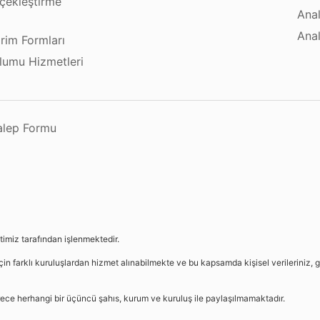
çekleştirme
Anal
ı
Anal
irim Formları
plumu Hizmetleri
Talep Formu
etimiz tarafından işlenmektedir.
in farklı kuruluşlardan hizmet alınabilmekte ve bu kapsamda kişisel verileriniz, g
sürece herhangi bir üçüncü şahıs, kurum ve kuruluş ile paylaşılmamaktadır.