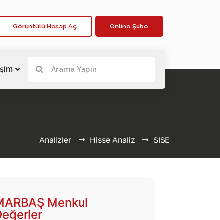
Görüntülü Hesap Aç
Online Şube
işim
Analizler
Hisse Analiz
SISE
MARBAŞ Menkul
Değerler