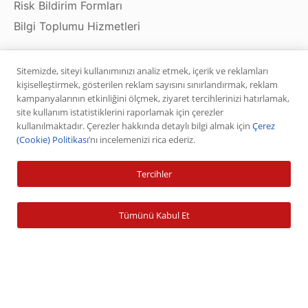
Risk Bildirim Formları
Bilgi Toplumu Hizmetleri
Sitemizde, siteyi kullanımınızı analiz etmek, içerik ve reklamları
Ürün ve Hizmetler
kişiselleştirmek, gösterilen reklam sayısını sınırlandırmak, reklam
kampanyalarının etkinliğini ölçmek, ziyaret tercihlerinizi hatırlamak,
site kullanım istatistiklerini raporlamak için çerezler
Hisse Senedi
kullanılmaktadır. Çerezler hakkında detaylı bilgi almak için
Çerez
VİOP
(Cookie) Politikası
’nı incelemenizi rica ederiz.
Halka Arz
Tercihler
Halka Arz Fiyat Tespit
Sabit Getirili Menkul Değerler
Tümünü Kabul Et
Yatırım Fonu Alım Satım
Ücretlendirme Tablosu
Hesap İşlemleri