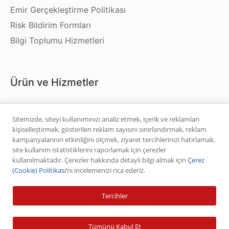
Emir Gerçekleştirme Politikası
Risk Bildirim Formları
Bilgi Toplumu Hizmetleri
Ürün ve Hizmetler
Hisse Senedi
Sitemizde, siteyi kullanımınızı analiz etmek, içerik ve reklamları
VİOP
kişiselleştirmek, gösterilen reklam sayısını sınırlandırmak, reklam
Halka Arz
kampanyalarının etkinliğini ölçmek, ziyaret tercihlerinizi hatırlamak,
site kullanım istatistiklerini raporlamak için çerezler
Halka Arz Fiyat Tespit
kullanılmaktadır. Çerezler hakkında detaylı bilgi almak için
Çerez
Sabit Getirili Menkul Değerler
(Cookie) Politikası
’nı incelemenizi rica ederiz.
Yatırım Fonu Alım Satım
Tercihler
Ücretlendirme Tablosu
Tümünü Kabul Et