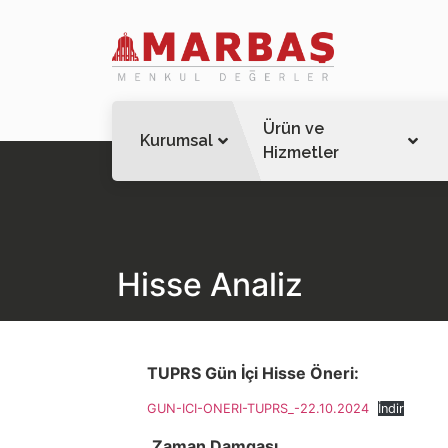
Ürün ve
Kurumsal
Hizmetler
Hisse Analiz
TUPRS Gün İçi Hisse Öneri:
GUN-ICI-ONERI-TUPRS_-22.10.2024
İndir
Zaman Damgası