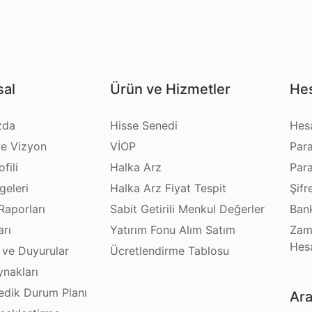
al
Ürün ve Hizmetler
Hes
zda
Hisse Senedi
Hes
e Vizyon
VİOP
Par
fili
Halka Arz
Par
geleri
Halka Arz Fiyat Tespit
Şifr
Raporları
Sabit Getirili Menkul Değerler
Bank
arı
Yatırım Fonu Alım Satım
Zam
Hes
 ve Duyurular
Ücretlendirme Tablosu
ynakları
dik Durum Planı
Ara