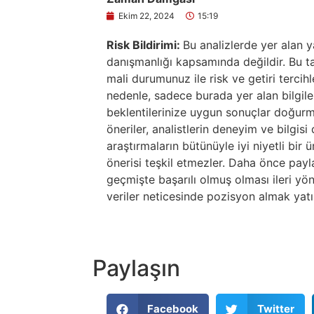
Ekim 22, 2024
15:19
Risk Bildirimi:
Bu analizlerde yer alan y
danışmanlığı kapsamında değildir. Bu tav
mali durumunuz ile risk ve getiri tercih
nedenle, sadece burada yer alan bilgile
beklentilerinize uygun sonuçlar doğurma
öneriler, analistlerin deneyim ve bilgis
araştırmaların bütünüyle iyi niyetli bir
önerisi teşkil etmezler. Daha önce paylaş
geçmişte başarılı olmuş olması ileri yö
veriler neticesinde pozisyon almak yatır
Paylaşın
Facebook
Twitter