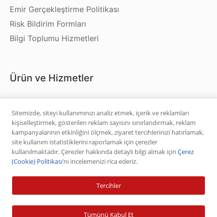
Emir Gerçekleştirme Politikası
Risk Bildirim Formları
Bilgi Toplumu Hizmetleri
Ürün ve Hizmetler
Hisse Senedi
Sitemizde, siteyi kullanımınızı analiz etmek, içerik ve reklamları
VİOP
kişiselleştirmek, gösterilen reklam sayısını sınırlandırmak, reklam
Halka Arz
kampanyalarının etkinliğini ölçmek, ziyaret tercihlerinizi hatırlamak,
site kullanım istatistiklerini raporlamak için çerezler
Halka Arz Fiyat Tespit
kullanılmaktadır. Çerezler hakkında detaylı bilgi almak için
Çerez
Sabit Getirili Menkul Değerler
(Cookie) Politikası
’nı incelemenizi rica ederiz.
Yatırım Fonu Alım Satım
Tercihler
Ücretlendirme Tablosu
Tümünü Kabul Et