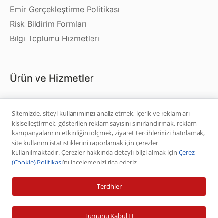
Emir Gerçekleştirme Politikası
Risk Bildirim Formları
Bilgi Toplumu Hizmetleri
Ürün ve Hizmetler
Hisse Senedi
Sitemizde, siteyi kullanımınızı analiz etmek, içerik ve reklamları
VİOP
kişiselleştirmek, gösterilen reklam sayısını sınırlandırmak, reklam
Halka Arz
kampanyalarının etkinliğini ölçmek, ziyaret tercihlerinizi hatırlamak,
site kullanım istatistiklerini raporlamak için çerezler
Halka Arz Fiyat Tespit
kullanılmaktadır. Çerezler hakkında detaylı bilgi almak için
Çerez
Sabit Getirili Menkul Değerler
(Cookie) Politikası
’nı incelemenizi rica ederiz.
Yatırım Fonu Alım Satım
Tercihler
Ücretlendirme Tablosu
Tümünü Kabul Et