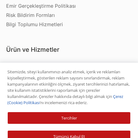
Emir Gerçekleştirme Politikası
Risk Bildirim Formları
Bilgi Toplumu Hizmetleri
Ürün ve Hizmetler
Hisse Senedi
Sitemizde, siteyi kullanımınızı analiz etmek, içerik ve reklamları
VİOP
kişiselleştirmek, gösterilen reklam sayısını sınırlandırmak, reklam
Halka Arz
kampanyalarının etkinliğini ölçmek, ziyaret tercihlerinizi hatırlamak,
site kullanım istatistiklerini raporlamak için çerezler
Halka Arz Fiyat Tespit
kullanılmaktadır. Çerezler hakkında detaylı bilgi almak için
Çerez
Sabit Getirili Menkul Değerler
(Cookie) Politikası
’nı incelemenizi rica ederiz.
Yatırım Fonu Alım Satım
Tercihler
Ücretlendirme Tablosu
Tümünü Kabul Et