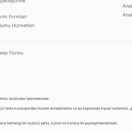
çekleştirme
Anal
ı
Anal
irim Formları
plumu Hizmetleri
Talep Formu
etimiz tarafından işlenmektedir.
in farklı kuruluşlardan hizmet alınabilmekte ve bu kapsamda kişisel verileriniz, g
sürece herhangi bir üçüncü şahıs, kurum ve kuruluş ile paylaşılmamaktadır.