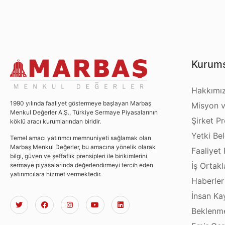
Kurums
Hakkımı
1990 yılında faaliyet göstermeye başlayan Marbaş
Misyon v
Menkul Değerler A.Ş., Türkiye Sermaye Piyasalarının
Şirket Pro
köklü aracı kurumlarından biridir.
Yetki Bel
Temel amacı yatırımcı memnuniyeti sağlamak olan
Marbaş Menkul Değerler, bu amacına yönelik olarak
Faaliyet 
bilgi, güven ve şeffaflık prensipleri ile birikimlerini
İş Ortakl
sermaye piyasalarında değerlendirmeyi tercih eden
yatırımcılara hizmet vermektedir.
Haberler
İnsan Ka
Beklenme