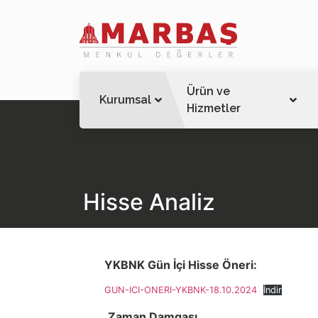
Ürün ve
Kurumsal
Hizmetler
Hisse Analiz
YKBNK Gün İçi Hisse Öneri:
GUN-ICI-ONERI-YKBNK-18.10.2024
İndir
Zaman Damgası