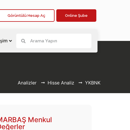
Görüntülü Hesap Aç
Online Şube
işim
Analizler
Hisse Analiz
YKBNK
MARBAŞ Menkul
Değerler