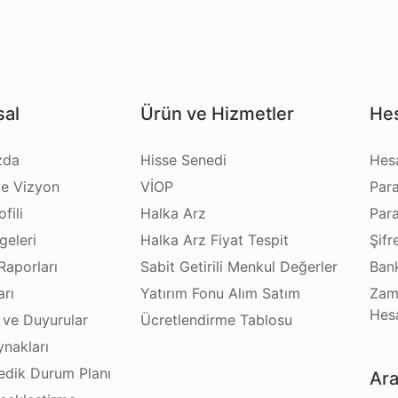
al
Ürün ve Hizmetler
Hes
zda
Hisse Senedi
Hes
e Vizyon
VİOP
Par
fili
Halka Arz
Par
geleri
Halka Arz Fiyat Tespit
Şifr
Raporları
Sabit Getirili Menkul Değerler
Bank
arı
Yatırım Fonu Alım Satım
Zam
Hes
 ve Duyurular
Ücretlendirme Tablosu
ynakları
dik Durum Planı
Ara