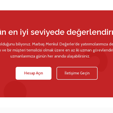
ün en iyi seviyede değerlendi
 olduğunu biliyoruz. Marbaş Menkul Değerler’de yatırımcılarımıza d
ı ve bir müşteri temsilcisi olmak üzere en az iki uzman görevlendiril
uzmanlarımıza günün her anında ulaşabilirsiniz.
Hesap Açın
İletişime Geçin