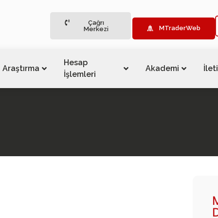
Çağrı
MTraderWeb
Merkezi
Hesap
Araştırma
Akademi
İlet
İşlemleri