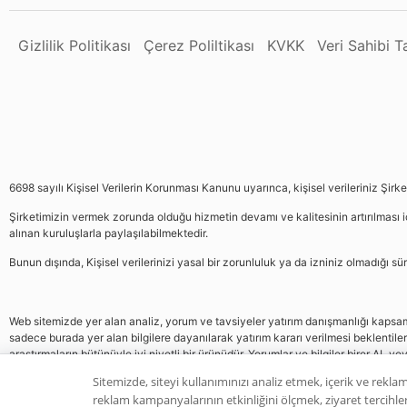
Gizlilik Politikası
Çerez Poliltikası
KVKK
Veri Sahibi 
6698 sayılı Kişisel Verilerin Korunması Kanunu uyarınca, kişisel verileriniz Şirk
Şirketimizin vermek zorunda olduğu hizmetin devamı ve kalitesinin artırılması iç
alınan kuruluşlarla paylaşılabilmektedir.
Bunun dışında, Kişisel verilerinizi yasal bir zorunluluk ya da izniniz olmadığı 
Web sitemizde yer alan analiz, yorum ve tavsiyeler yatırım danışmanlığı kapsamın
sadece burada yer alan bilgilere dayanılarak yatırım kararı verilmesi beklentile
araştırmaların bütünüyle iyi niyetli bir ürünüdür. Yorumlar ve bilgiler birer AL v
gelmemektedir, bu veriler neticesinde pozisyon almak yatırımcının kendi kararı
Sitemizde, siteyi kullanımınızı analiz etmek, içerik ve reklam
reklam kampanyalarının etkinliğini ölçmek, ziyaret tercihleri