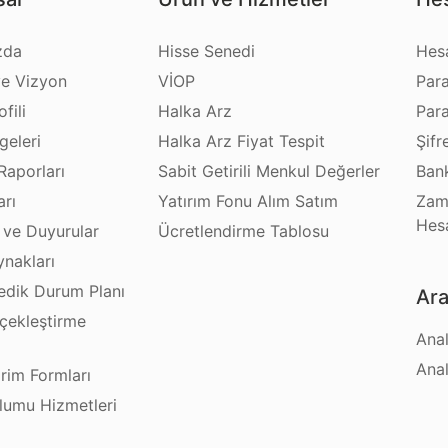
zda
Hisse Senedi
Hes
e Vizyon
VİOP
Par
fili
Halka Arz
Par
geleri
Halka Arz Fiyat Tespit
Şifr
Raporları
Sabit Getirili Menkul Değerler
Bank
arı
Yatırım Fonu Alım Satım
Zam
Hes
 ve Duyurular
Ücretlendirme Tablosu
ynakları
dik Durum Planı
Ara
çekleştirme
Anal
ı
Anal
irim Formları
plumu Hizmetleri