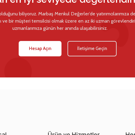
 olduğunu biliyoruz. Marbaş Menkul Değerler’de yatırımcılarımıza d
ı ve bir müşteri temsilcisi olmak üzere en az iki uzman görevlendiril
uzmanlarımıza günün her anında ulaşabilirsiniz.
Hesap Açın
İletişime Geçin
al
Ürün ve Hizmetler
Hes