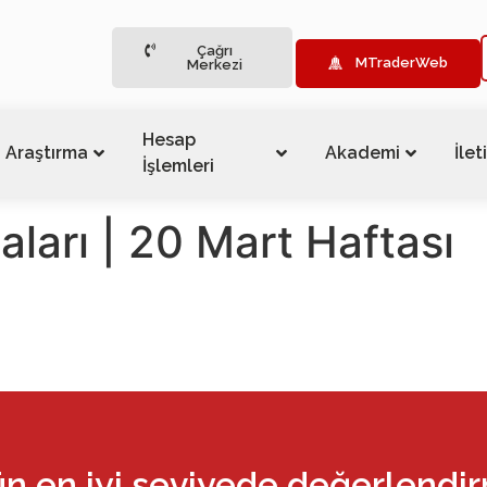
Çağrı
MTraderWeb
Merkezi
Hesap
Araştırma
Akademi
İlet
İşlemleri
ları | 20 Mart Haftası
ün en iyi seviyede değerlendi