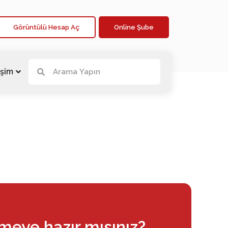
Görüntülü Hesap Aç
Online Şube
işim
rmeye hazır mısınız?