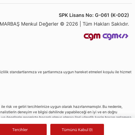
SPK Lisans No: G-061 (K-002)
MARBAŞ Menkul Değerler © 2026 | Tüm Hakları Saklıdır.
izlilik standartlarımıza ve şartlarımıza uygun hareket etmeleri koşulu ile hizmet
le risk ve getiri tercihlerinize uygun olarak hazırlanmamıştır. Bu nedenle,
nalistlerin deneyim ve bilgisi dahilinde yapabileceği en iyi ve en doğru
in ve önerilerin geçmişte başarılı olmuş olması ileri yönelik kesin başarı anlamına
Tercihler
Tümünü Kabul Et