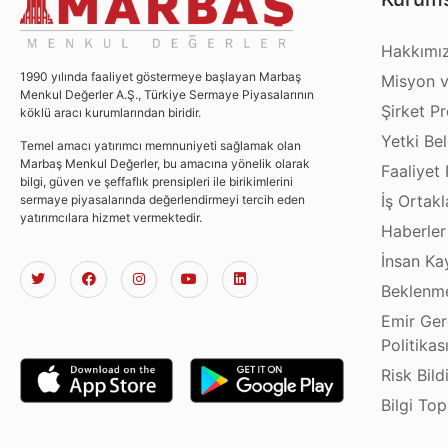
Hakkımı
1990 yılında faaliyet göstermeye başlayan Marbaş
Misyon v
Menkul Değerler A.Ş., Türkiye Sermaye Piyasalarının
Şirket Pro
köklü aracı kurumlarından biridir.
Yetki Bel
Temel amacı yatırımcı memnuniyeti sağlamak olan
Marbaş Menkul Değerler, bu amacına yönelik olarak
Faaliyet 
bilgi, güven ve şeffaflık prensipleri ile birikimlerini
İş Ortakl
sermaye piyasalarında değerlendirmeyi tercih eden
yatırımcılara hizmet vermektedir.
Haberler
İnsan Ka
Beklenme
Emir Ger
Politikas
Risk Bild
Bilgi To