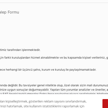
Talep Formu
etimiz tarafından işlenmektedir.
in farklı kuruluşlardan hizmet alınabilmekte ve bu kapsamda kişisel verileriniz, g
sürece herhangi bir üçüncü şahıs, kurum ve kuruluş ile paylaşılmamaktadır.
da değildir. Bu tavsiyeler genel nitelikte olup, özel olarak sizin mali durumunuz i
rinize uygun sonuçlar doğurmayabilir. Yapılan tüm yorumlar analizler ve öneriler, a
eya SAT önerisi teşkil etmezler. Daha önce paylaşılan piyasa analizlerinin, bilgiler
dır.
ları kişiselleştirmek, gösterilen reklam sayısını sınırlandırmak,
nizi hatırlamak, site kullanım istatistiklerini raporlamak için