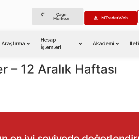
Çağrı
MTraderWeb
Merkezi
Hesap
Araştırma
Akademi
İlet
İşlemleri
er – 12 Aralık Haftası
ün en iyi seviyede değerlendi