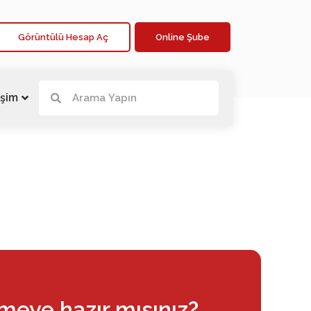
Görüntülü Hesap Aç
Online Şube
işim
rmeye hazır mısınız?