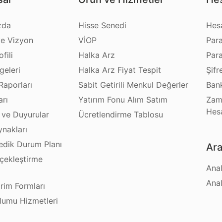
zda
Hisse Senedi
Hes
e Vizyon
VİOP
Par
fili
Halka Arz
Par
geleri
Halka Arz Fiyat Tespit
Şifr
Raporları
Sabit Getirili Menkul Değerler
Bank
arı
Yatırım Fonu Alım Satım
Zam
Hes
 ve Duyurular
Ücretlendirme Tablosu
ynakları
dik Durum Planı
Ara
çekleştirme
Anal
ı
Anal
irim Formları
plumu Hizmetleri