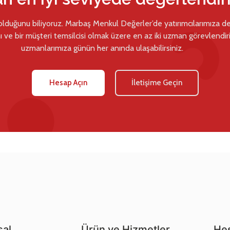
 olduğunu biliyoruz. Marbaş Menkul Değerler’de yatırımcılarımıza d
ı ve bir müşteri temsilcisi olmak üzere en az iki uzman görevlendiril
uzmanlarımıza günün her anında ulaşabilirsiniz.
Hesap Açın
İletişime Geçin
al
Ürün ve Hizmetler
Hes