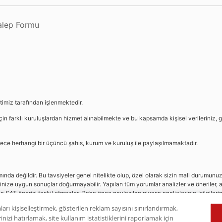
Talep Formu
etimiz tarafından işlenmektedir.
in farklı kuruluşlardan hizmet alınabilmekte ve bu kapsamda kişisel verileriniz, g
sürece herhangi bir üçüncü şahıs, kurum ve kuruluş ile paylaşılmamaktadır.
da değildir. Bu tavsiyeler genel nitelikte olup, özel olarak sizin mali durumunuz i
rinize uygun sonuçlar doğurmayabilir. Yapılan tüm yorumlar analizler ve öneriler, a
eya SAT önerisi teşkil etmezler. Daha önce paylaşılan piyasa analizlerinin, bilgiler
dır.
ları kişiselleştirmek, gösterilen reklam sayısını sınırlandırmak,
nizi hatırlamak, site kullanım istatistiklerini raporlamak için