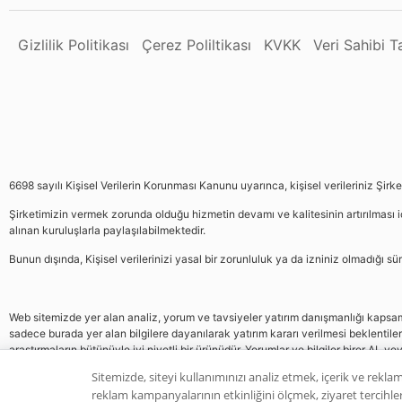
Gizlilik Politikası
Çerez Poliltikası
KVKK
Veri Sahibi 
6698 sayılı Kişisel Verilerin Korunması Kanunu uyarınca, kişisel verileriniz Şirk
Şirketimizin vermek zorunda olduğu hizmetin devamı ve kalitesinin artırılması iç
alınan kuruluşlarla paylaşılabilmektedir.
Bunun dışında, Kişisel verilerinizi yasal bir zorunluluk ya da izniniz olmadığı 
Web sitemizde yer alan analiz, yorum ve tavsiyeler yatırım danışmanlığı kapsamın
sadece burada yer alan bilgilere dayanılarak yatırım kararı verilmesi beklentile
araştırmaların bütünüyle iyi niyetli bir ürünüdür. Yorumlar ve bilgiler birer AL v
gelmemektedir, bu veriler neticesinde pozisyon almak yatırımcının kendi kararı
Sitemizde, siteyi kullanımınızı analiz etmek, içerik ve reklam
reklam kampanyalarının etkinliğini ölçmek, ziyaret tercihleri