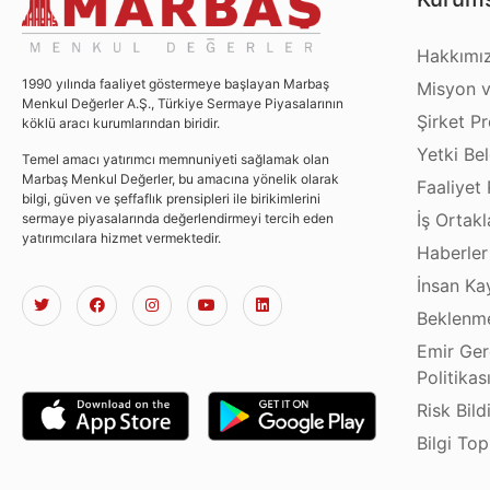
Hakkımı
1990 yılında faaliyet göstermeye başlayan Marbaş
Misyon v
Menkul Değerler A.Ş., Türkiye Sermaye Piyasalarının
Şirket Pro
köklü aracı kurumlarından biridir.
Yetki Bel
Temel amacı yatırımcı memnuniyeti sağlamak olan
Marbaş Menkul Değerler, bu amacına yönelik olarak
Faaliyet 
bilgi, güven ve şeffaflık prensipleri ile birikimlerini
İş Ortakl
sermaye piyasalarında değerlendirmeyi tercih eden
yatırımcılara hizmet vermektedir.
Haberler
İnsan Ka
Beklenme
Emir Ger
Politikas
Risk Bild
Bilgi To