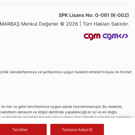
SPK Lisans No: G-061 (K-002)
MARBAŞ Menkul Değerler © 2026 | Tüm Hakları Saklıdır.
izlilik standartlarımıza ve şartlarımıza uygun hareket etmeleri koşulu ile hizmet
le risk ve getiri tercihlerinize uygun olarak hazırlanmamıştır. Bu nedenle,
nalistlerin deneyim ve bilgisi dahilinde yapabileceği en iyi ve en doğru
in ve önerilerin geçmişte başarılı olmuş olması ileri yönelik kesin başarı anlamına
Tercihler
Tümünü Kabul Et