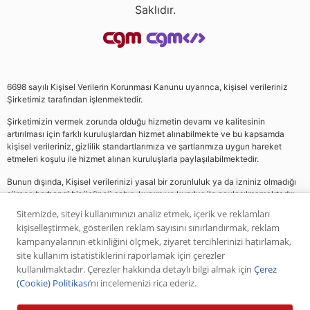
Saklıdır.
6698 sayılı Kişisel Verilerin Korunması Kanunu uyarınca, kişisel verileriniz
Şirketimiz tarafından işlenmektedir.
Şirketimizin vermek zorunda olduğu hizmetin devamı ve kalitesinin
artırılması için farklı kuruluşlardan hizmet alınabilmekte ve bu kapsamda
kişisel verileriniz, gizlilik standartlarımıza ve şartlarımıza uygun hareket
etmeleri koşulu ile hizmet alınan kuruluşlarla paylaşılabilmektedir.
Bunun dışında, Kişisel verilerinizi yasal bir zorunluluk ya da izniniz olmadığı
sürece herhangi bir üçüncü şahıs, kurum ve kuruluş ile paylaşılmamaktadır.
Sitemizde, siteyi kullanımınızı analiz etmek, içerik ve reklamları
kişiselleştirmek, gösterilen reklam sayısını sınırlandırmak, reklam
Web sitemizde yer alan analiz, yorum ve tavsiyeler yatırım danışmanlığı
kampanyalarının etkinliğini ölçmek, ziyaret tercihlerinizi hatırlamak,
kapsamında değildir. Bu tavsiyeler genel nitelikte olup, özel olarak sizin mali
site kullanım istatistiklerini raporlamak için çerezler
durumunuz ile risk ve getiri tercihlerinize uygun olarak hazırlanmamıştır. Bu
kullanılmaktadır. Çerezler hakkında detaylı bilgi almak için
Çerez
nedenle, sadece burada yer alan bilgilere dayanılarak yatırım kararı verilmesi
(Cookie) Politikası
’nı incelemenizi rica ederiz.
beklentilerinize uygun sonuçlar doğurmayabilir. Yapılan tüm yorumlar
analizler ve öneriler, analistlerin deneyim ve bilgisi dahilinde yapabileceği en