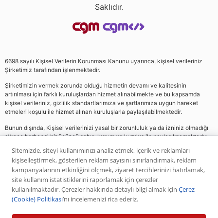
Saklıdır.
6698 sayılı Kişisel Verilerin Korunması Kanunu uyarınca, kişisel verileriniz
Şirketimiz tarafından işlenmektedir.
Şirketimizin vermek zorunda olduğu hizmetin devamı ve kalitesinin
artırılması için farklı kuruluşlardan hizmet alınabilmekte ve bu kapsamda
kişisel verileriniz, gizlilik standartlarımıza ve şartlarımıza uygun hareket
etmeleri koşulu ile hizmet alınan kuruluşlarla paylaşılabilmektedir.
Bunun dışında, Kişisel verilerinizi yasal bir zorunluluk ya da izniniz olmadığı
sürece herhangi bir üçüncü şahıs, kurum ve kuruluş ile paylaşılmamaktadır.
Sitemizde, siteyi kullanımınızı analiz etmek, içerik ve reklamları
kişiselleştirmek, gösterilen reklam sayısını sınırlandırmak, reklam
Web sitemizde yer alan analiz, yorum ve tavsiyeler yatırım danışmanlığı
kampanyalarının etkinliğini ölçmek, ziyaret tercihlerinizi hatırlamak,
kapsamında değildir. Bu tavsiyeler genel nitelikte olup, özel olarak sizin mali
site kullanım istatistiklerini raporlamak için çerezler
durumunuz ile risk ve getiri tercihlerinize uygun olarak hazırlanmamıştır. Bu
kullanılmaktadır. Çerezler hakkında detaylı bilgi almak için
Çerez
nedenle, sadece burada yer alan bilgilere dayanılarak yatırım kararı verilmesi
(Cookie) Politikası
’nı incelemenizi rica ederiz.
beklentilerinize uygun sonuçlar doğurmayabilir. Yapılan tüm yorumlar
analizler ve öneriler, analistlerin deneyim ve bilgisi dahilinde yapabileceği en