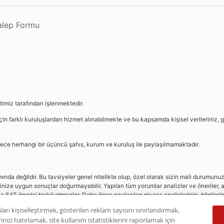
Talep Formu
etimiz tarafından işlenmektedir.
in farklı kuruluşlardan hizmet alınabilmekte ve bu kapsamda kişisel verileriniz, g
sürece herhangi bir üçüncü şahıs, kurum ve kuruluş ile paylaşılmamaktadır.
da değildir. Bu tavsiyeler genel nitelikte olup, özel olarak sizin mali durumunuz i
rinize uygun sonuçlar doğurmayabilir. Yapılan tüm yorumlar analizler ve öneriler, a
eya SAT önerisi teşkil etmezler. Daha önce paylaşılan piyasa analizlerinin, bilgiler
dır.
ları kişiselleştirmek, gösterilen reklam sayısını sınırlandırmak,
nizi hatırlamak, site kullanım istatistiklerini raporlamak için