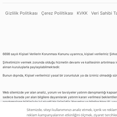
Gizlilik Politikası
Çerez Poliltikası
KVKK
Veri Sahibi 
6698 sayılı Kişisel Verilerin Korunması Kanunu uyarınca, kişisel verileriniz Şirk
Şirketimizin vermek zorunda olduğu hizmetin devamı ve kalitesinin artırılması iç
alınan kuruluşlarla paylaşılabilmektedir.
Bunun dışında, Kişisel verilerinizi yasal bir zorunluluk ya da izniniz olmadığı 
Web sitemizde yer alan analiz, yorum ve tavsiyeler yatırım danışmanlığı kapsamın
sadece burada yer alan bilgilere dayanılarak yatırım kararı verilmesi beklentile
araştırmaların bütünüyle iyi niyetli bir ürünüdür. Yorumlar ve bilgiler birer AL v
gelmemektedir, bu veriler neticesinde pozisyon almak yatırımcının kendi kararı
Sitemizde, siteyi kullanımınızı analiz etmek, içerik ve reklam
reklam kampanyalarının etkinliğini ölçmek, ziyaret tercihleri