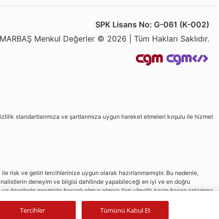
SPK Lisans No: G-061 (K-002)
MARBAŞ Menkul Değerler © 2026 | Tüm Hakları Saklıdır.
izlilik standartlarımıza ve şartlarımıza uygun hareket etmeleri koşulu ile hizmet
le risk ve getiri tercihlerinize uygun olarak hazırlanmamıştır. Bu nedenle,
nalistlerin deneyim ve bilgisi dahilinde yapabileceği en iyi ve en doğru
in ve önerilerin geçmişte başarılı olmuş olması ileri yönelik kesin başarı anlamına
Tercihler
Tümünü Kabul Et