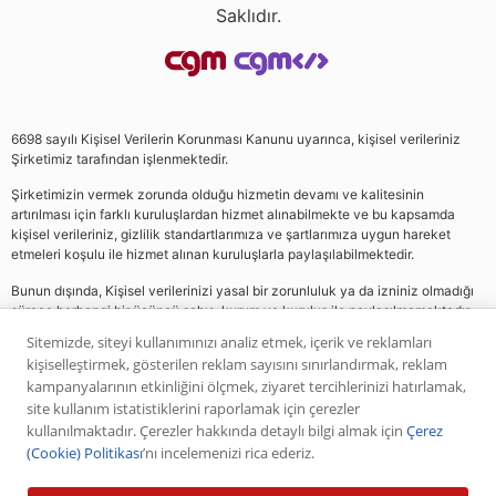
Saklıdır.
6698 sayılı Kişisel Verilerin Korunması Kanunu uyarınca, kişisel verileriniz
Şirketimiz tarafından işlenmektedir.
Şirketimizin vermek zorunda olduğu hizmetin devamı ve kalitesinin
artırılması için farklı kuruluşlardan hizmet alınabilmekte ve bu kapsamda
kişisel verileriniz, gizlilik standartlarımıza ve şartlarımıza uygun hareket
etmeleri koşulu ile hizmet alınan kuruluşlarla paylaşılabilmektedir.
Bunun dışında, Kişisel verilerinizi yasal bir zorunluluk ya da izniniz olmadığı
sürece herhangi bir üçüncü şahıs, kurum ve kuruluş ile paylaşılmamaktadır.
Sitemizde, siteyi kullanımınızı analiz etmek, içerik ve reklamları
kişiselleştirmek, gösterilen reklam sayısını sınırlandırmak, reklam
Web sitemizde yer alan analiz, yorum ve tavsiyeler yatırım danışmanlığı
kampanyalarının etkinliğini ölçmek, ziyaret tercihlerinizi hatırlamak,
kapsamında değildir. Bu tavsiyeler genel nitelikte olup, özel olarak sizin mali
site kullanım istatistiklerini raporlamak için çerezler
durumunuz ile risk ve getiri tercihlerinize uygun olarak hazırlanmamıştır. Bu
kullanılmaktadır. Çerezler hakkında detaylı bilgi almak için
Çerez
nedenle, sadece burada yer alan bilgilere dayanılarak yatırım kararı verilmesi
(Cookie) Politikası
’nı incelemenizi rica ederiz.
beklentilerinize uygun sonuçlar doğurmayabilir. Yapılan tüm yorumlar
analizler ve öneriler, analistlerin deneyim ve bilgisi dahilinde yapabileceği en