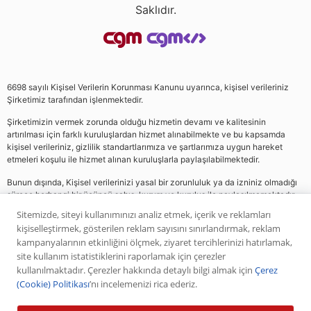
Saklıdır.
6698 sayılı Kişisel Verilerin Korunması Kanunu uyarınca, kişisel verileriniz
Şirketimiz tarafından işlenmektedir.
Şirketimizin vermek zorunda olduğu hizmetin devamı ve kalitesinin
artırılması için farklı kuruluşlardan hizmet alınabilmekte ve bu kapsamda
kişisel verileriniz, gizlilik standartlarımıza ve şartlarımıza uygun hareket
etmeleri koşulu ile hizmet alınan kuruluşlarla paylaşılabilmektedir.
Bunun dışında, Kişisel verilerinizi yasal bir zorunluluk ya da izniniz olmadığı
sürece herhangi bir üçüncü şahıs, kurum ve kuruluş ile paylaşılmamaktadır.
Sitemizde, siteyi kullanımınızı analiz etmek, içerik ve reklamları
kişiselleştirmek, gösterilen reklam sayısını sınırlandırmak, reklam
Web sitemizde yer alan analiz, yorum ve tavsiyeler yatırım danışmanlığı
kampanyalarının etkinliğini ölçmek, ziyaret tercihlerinizi hatırlamak,
kapsamında değildir. Bu tavsiyeler genel nitelikte olup, özel olarak sizin mali
site kullanım istatistiklerini raporlamak için çerezler
durumunuz ile risk ve getiri tercihlerinize uygun olarak hazırlanmamıştır. Bu
kullanılmaktadır. Çerezler hakkında detaylı bilgi almak için
Çerez
nedenle, sadece burada yer alan bilgilere dayanılarak yatırım kararı verilmesi
(Cookie) Politikası
’nı incelemenizi rica ederiz.
beklentilerinize uygun sonuçlar doğurmayabilir. Yapılan tüm yorumlar
analizler ve öneriler, analistlerin deneyim ve bilgisi dahilinde yapabileceği en