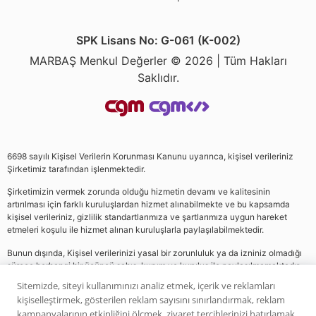
SPK Lisans No: G-061 (K-002)
MARBAŞ Menkul Değerler © 2026 | Tüm Hakları
Saklıdır.
6698 sayılı Kişisel Verilerin Korunması Kanunu uyarınca, kişisel verileriniz
Şirketimiz tarafından işlenmektedir.
Şirketimizin vermek zorunda olduğu hizmetin devamı ve kalitesinin
artırılması için farklı kuruluşlardan hizmet alınabilmekte ve bu kapsamda
kişisel verileriniz, gizlilik standartlarımıza ve şartlarımıza uygun hareket
etmeleri koşulu ile hizmet alınan kuruluşlarla paylaşılabilmektedir.
Bunun dışında, Kişisel verilerinizi yasal bir zorunluluk ya da izniniz olmadığı
sürece herhangi bir üçüncü şahıs, kurum ve kuruluş ile paylaşılmamaktadır.
Sitemizde, siteyi kullanımınızı analiz etmek, içerik ve reklamları
kişiselleştirmek, gösterilen reklam sayısını sınırlandırmak, reklam
Web sitemizde yer alan analiz, yorum ve tavsiyeler yatırım danışmanlığı
kampanyalarının etkinliğini ölçmek, ziyaret tercihlerinizi hatırlamak,