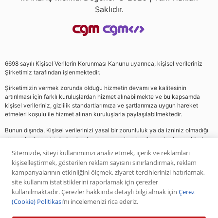
Saklıdır.
6698 sayılı Kişisel Verilerin Korunması Kanunu uyarınca, kişisel verileriniz
Şirketimiz tarafından işlenmektedir.
Şirketimizin vermek zorunda olduğu hizmetin devamı ve kalitesinin
artırılması için farklı kuruluşlardan hizmet alınabilmekte ve bu kapsamda
kişisel verileriniz, gizlilik standartlarımıza ve şartlarımıza uygun hareket
etmeleri koşulu ile hizmet alınan kuruluşlarla paylaşılabilmektedir.
Bunun dışında, Kişisel verilerinizi yasal bir zorunluluk ya da izniniz olmadığı
sürece herhangi bir üçüncü şahıs, kurum ve kuruluş ile paylaşılmamaktadır.
Sitemizde, siteyi kullanımınızı analiz etmek, içerik ve reklamları
kişiselleştirmek, gösterilen reklam sayısını sınırlandırmak, reklam
Web sitemizde yer alan analiz, yorum ve tavsiyeler yatırım danışmanlığı
kampanyalarının etkinliğini ölçmek, ziyaret tercihlerinizi hatırlamak,
kapsamında değildir. Bu tavsiyeler genel nitelikte olup, özel olarak sizin mali
site kullanım istatistiklerini raporlamak için çerezler
durumunuz ile risk ve getiri tercihlerinize uygun olarak hazırlanmamıştır. Bu
kullanılmaktadır. Çerezler hakkında detaylı bilgi almak için
Çerez
nedenle, sadece burada yer alan bilgilere dayanılarak yatırım kararı verilmesi
(Cookie) Politikası
’nı incelemenizi rica ederiz.
beklentilerinize uygun sonuçlar doğurmayabilir. Yapılan tüm yorumlar
analizler ve öneriler, analistlerin deneyim ve bilgisi dahilinde yapabileceği en