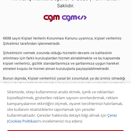
Saklıdır.
6698 sayılı Kişisel Verilerin Korunması Kanunu uyarınca, kişisel verileriniz
Şirketimiz tarafından işlenmektedir.
Şirketimizin vermek zorunda olduğu hizmetin devamı ve kalitesinin
artırılması için farklı kuruluşlardan hizmet alınabilmekte ve bu kapsamda
kişisel verileriniz, gizlilik standartlarımıza ve şartlarımıza uygun hareket
etmeleri koşulu ile hizmet alınan kuruluşlarla paylaşılabilmektedir.
Bunun dışında, Kişisel verilerinizi yasal bir zorunluluk ya da izniniz olmadığı
sürece herhangi bir üçüncü şahıs, kurum ve kuruluş ile paylaşılmamaktadır.
Sitemizde, siteyi kullanımınızı analiz etmek, içerik ve reklamları
kişiselleştirmek, gösterilen reklam sayısını sınırlandırmak, reklam
Web sitemizde yer alan analiz, yorum ve tavsiyeler yatırım danışmanlığı
kampanyalarının etkinliğini ölçmek, ziyaret tercihlerinizi hatırlamak,
kapsamında değildir. Bu tavsiyeler genel nitelikte olup, özel olarak sizin mali
site kullanım istatistiklerini raporlamak için çerezler
durumunuz ile risk ve getiri tercihlerinize uygun olarak hazırlanmamıştır. Bu
kullanılmaktadır. Çerezler hakkında detaylı bilgi almak için
Çerez
nedenle, sadece burada yer alan bilgilere dayanılarak yatırım kararı verilmesi
(Cookie) Politikası
’nı incelemenizi rica ederiz.
beklentilerinize uygun sonuçlar doğurmayabilir. Yapılan tüm yorumlar
analizler ve öneriler, analistlerin deneyim ve bilgisi dahilinde yapabileceği en