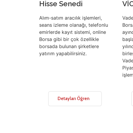
Hisse Senedi
Vİ
Alım-satım aracılık işlemleri,
Vade
seans izleme olanağı, telefonlu
Bors
emirlerde kayıt sistemi, online
ayın
Borsa gibi bir çok özellikle
başl
borsada bulunan şirketlere
yılı
yatırım yapabilirsiniz.
birle
Vade
Piya
işle
Detayları Öğren