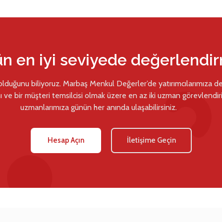
ün en iyi seviyede değerlendi
 olduğunu biliyoruz. Marbaş Menkul Değerler’de yatırımcılarımıza d
ı ve bir müşteri temsilcisi olmak üzere en az iki uzman görevlendiril
uzmanlarımıza günün her anında ulaşabilirsiniz.
Hesap Açın
İletişime Geçin