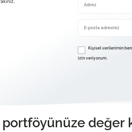
rakınız.
Kişisel verilerimin be
izin veriyorum.
m portföyünüze değer 