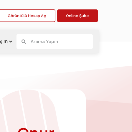
Görüntülü Hesap Aç
Online Şube
işim