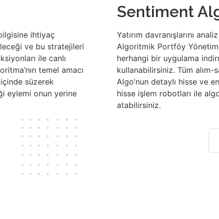
Sentiment Al
lgisine ihtiyaç
Yatırım davranışlarını analiz
eceği ve bu stratejileri
Algoritmik Portföy Yönetim
iyonları ile canlı
herhangi bir uygulama indi
goritma’nın temel amacı
kullanabilirsiniz. Tüm alım-s
r içinde süzerek
Algo’nun detaylı hisse ve en
iği eylemi onun yerine
hisse işlem robotları ile al
atabilirsiniz.