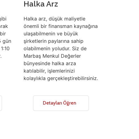
Halka Arz
ibi
Halka arz, düşük maliyetle
arak
önemli bir finansman kaynağına
bir
ulaşabilmenin ve büyük
5 gün
şirketlerin paylarına sahip
 1:10
olabilmenin yoludur. Siz de
.
Marbaş Menkul Değerler
bünyesinde halka arza
katılabilir, işlemlerinizi
kolaylıkla gerçekleştirebilirsiniz.
Detayları Öğren