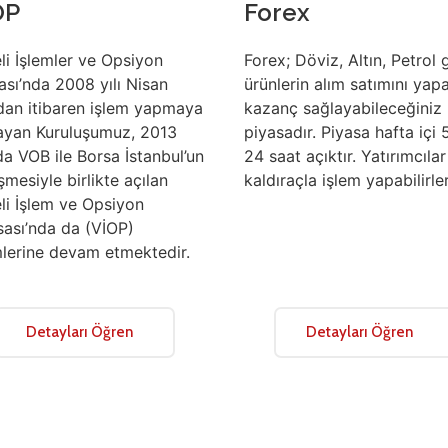
OP
Forex
li İşlemler ve Opsiyon
Forex; Döviz, Altın, Petrol g
ası’nda 2008 yılı Nisan
ürünlerin alım satımını yap
dan itibaren işlem yapmaya
kazanç sağlayabileceğiniz 
ayan Kuruluşumuz, 2013
piyasadır. Piyasa hafta içi 
nda VOB ile Borsa İstanbul’un
24 saat açıktır. Yatırımcılar
şmesiyle birlikte açılan
kaldıraçla işlem yapabilirler
li İşlem ve Opsiyon
sası’nda da (VİOP)
mlerine devam etmektedir.
Detayları Öğren
Detayları Öğren