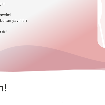
işim
eneyimi
 bülten yayınları
’de!
n!