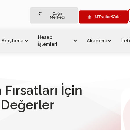
Çağrı
MTraderWeb
Merkezi
Hesap
Araştırma
Akademi
İlet
İşlemleri
 Fırsatları İçin
Değerler