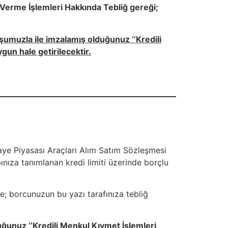
 Verme İşlemleri Hakkında Tebliğ gereği;
umuzla ile imzalamış olduğunuz ‘’Kredili
un hale getirilecektir.
aye Piyasası Araçları Alım Satım Sözleşmesi
ınıza tanımlanan kredi limiti üzerinde borçlu
e; borcunuzun bu yazı tarafınıza tebliğ
ğunuz ‘’Kredili Menkul Kıymet İşlemleri