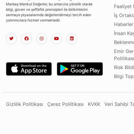
Marbaş Menkul Değerler, bu amacına yönelik olarak
Faaliyet 
bilgi, güven ve şeffaflık prensipleri ile birikimlerini
İş Ortakl
sermaye piyasalarında değerlendirmeyi tercih eden
yatırımcılara hizmet vermektedir.
Haberler
İnsan Ka
Beklenme
Emir Ger
Politikas
Risk Bild
Bilgi To
Gizlilik Politikası
Çerez Poliltikası
KVKK
Veri Sahibi 