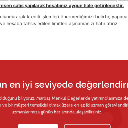
en satış yapılarak hesabınız uygun hale getirilecektir.
ulundurarak kredili işlemleri önermediğimizi belirtir, yapacağ
 hesaba tahsis edilen limitleri aşmamanızı hatırlatırız.
ün en iyi seviyede değerlendi
 olduğunu biliyoruz. Marbaş Menkul Değerler’de yatırımcılarımıza d
ı ve bir müşteri temsilcisi olmak üzere en az iki uzman görevlendiril
uzmanlarımıza günün her anında ulaşabilirsiniz.