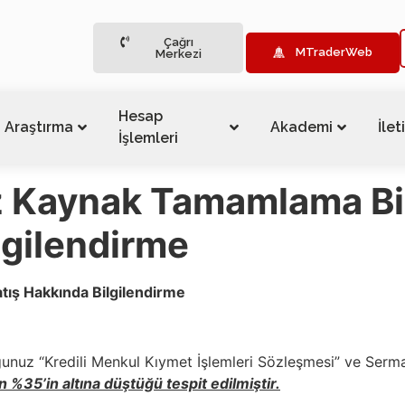
Çağrı
MTraderWeb
Merkezi
Hesap
Araştırma
Akademi
İlet
İşlemleri
z Kaynak Tamamlama Bil
lgilendirme
ış Hakkında Bilgilendirme
unuz “Kredili Menkul Kıymet İşlemleri Sözleşmesi” ve Serm
n %35’in altına düştüğü tespit edilmiştir.