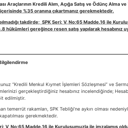
ı Araçlarının Kredili Alım, Açığa Satış ve Ödünç Alma ve
 içerisinde %35 oranına çıkartmanız gerekmektedir.
lmadığı takdirde; SPK Seri: V, No:65 Madde.16 ile Kuruluş
 hükümleri gereğince resen satış yapılarak hesabınız uyg
Bilgilendirme
unuz “Kredili Menkul Kıymet İşlemleri Sözleşmesi” ve Serm
lerinizi gerçekleştirdiğiniz hesabınız incelendiğinde; Hesab
t edilmiştir.
an temerrüt rakamları, SPK Tebliği’ne aykırı olması nedeniyl
de kapatılması gerekmektedir.
: V, No:65 Madde.16 ile Kuruluşumuzla ile imzalamış oldu