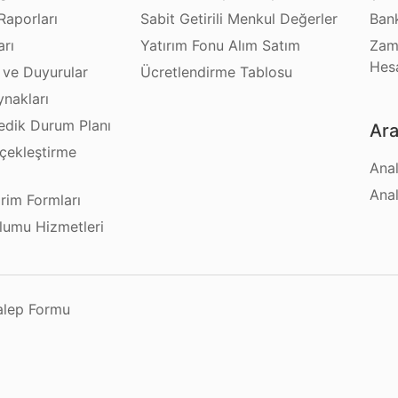
Raporları
Sabit Getirili Menkul Değerler
Bank
arı
Yatırım Fonu Alım Satım
Zam
Hes
 ve Duyurular
Ücretlendirme Tablosu
ynakları
dik Durum Planı
Ara
çekleştirme
Anal
ı
Anal
irim Formları
plumu Hizmetleri
Talep Formu