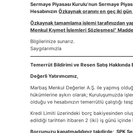
Sermaye Piyasası Kurulu’nun Sermaye Piyasas
Hesabınızın
Özkaynak oranını en geç iki gün
Özkaynak tamamlama işlemi tarafınızdan yapı
Menkul Kıymet İşlemleri Sözleşmesi” Madde.8
Bilgilerinize sunarız.
Saygılarımızla
Temerrüt Bildirimi ve Resen Satış Hakkında 
Değerli Yatırımcımız
,
Marbaş Menkul Değerler A.Ş. ile yapmış olduğ
hükümlerine aykırı olarak; Kuruluşumuzda işlem
olduğu ve hesabınızın temerrütlü çalıştığı tespi
Kredi Limiti üzerindeki borç bakiyesinden oluş
edildiği tarihten itibaren 2 (iki) iş günü için
Borcunuzu kapatmadığınız takdirde; SPK Seri