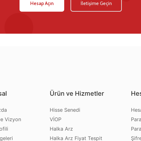
Hesap Açın
İletişime Geçin
al
Ürün ve Hizmetler
Hes
zda
Hisse Senedi
Hes
e Vizyon
VİOP
Par
fili
Halka Arz
Par
geleri
Halka Arz Fiyat Tespit
Şifr