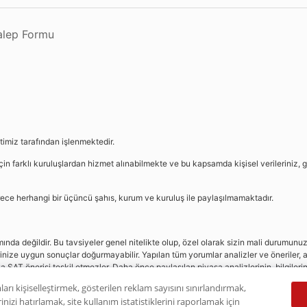
Talep Formu
etimiz tarafından işlenmektedir.
in farklı kuruluşlardan hizmet alınabilmekte ve bu kapsamda kişisel verileriniz, g
sürece herhangi bir üçüncü şahıs, kurum ve kuruluş ile paylaşılmamaktadır.
da değildir. Bu tavsiyeler genel nitelikte olup, özel olarak sizin mali durumunuz i
rinize uygun sonuçlar doğurmayabilir. Yapılan tüm yorumlar analizler ve öneriler, a
eya SAT önerisi teşkil etmezler. Daha önce paylaşılan piyasa analizlerinin, bilgiler
dır.
ları kişiselleştirmek, gösterilen reklam sayısını sınırlandırmak,
nizi hatırlamak, site kullanım istatistiklerini raporlamak için