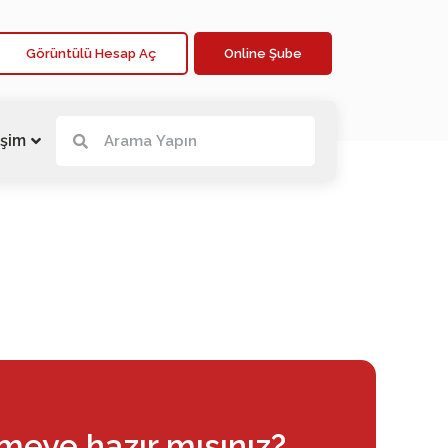
Görüntülü Hesap Aç
Online Şube
işim
rmeye hazır mısınız?