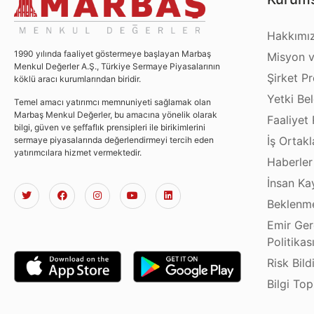
Hakkımı
1990 yılında faaliyet göstermeye başlayan Marbaş
Misyon v
Menkul Değerler A.Ş., Türkiye Sermaye Piyasalarının
Şirket Pro
köklü aracı kurumlarından biridir.
Yetki Bel
Temel amacı yatırımcı memnuniyeti sağlamak olan
Marbaş Menkul Değerler, bu amacına yönelik olarak
Faaliyet 
bilgi, güven ve şeffaflık prensipleri ile birikimlerini
İş Ortakl
sermaye piyasalarında değerlendirmeyi tercih eden
yatırımcılara hizmet vermektedir.
Haberler
İnsan Ka
Beklenme
Emir Ger
Politikas
Risk Bild
Bilgi To