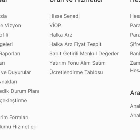
zda
Hisse Senedi
Hes
e Vizyon
VİOP
Par
fili
Halka Arz
Par
geleri
Halka Arz Fiyat Tespit
Şifr
Raporları
Sabit Getirili Menkul Değerler
Bank
arı
Yatırım Fonu Alım Satım
Zam
Hes
 ve Duyurular
Ücretlendirme Tablosu
ynakları
dik Durum Planı
Ara
çekleştirme
Anal
ı
Anal
irim Formları
plumu Hizmetleri