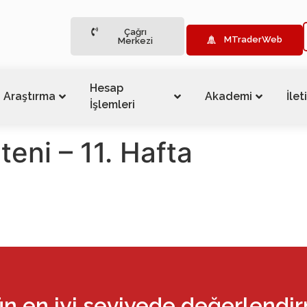
Çağrı
MTraderWeb
Merkezi
Hesap
Araştırma
Akademi
İlet
İşlemleri
teni – 11. Hafta
ün en iyi seviyede değerlendi