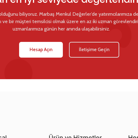
 olduğunu biliyoruz. Marbaş Menkul Değerler’de yatırımcılarımıza d
ı ve bir müşteri temsilcisi olmak üzere en az iki uzman görevlendiril
uzmanlarımıza günün her anında ulaşabilirsiniz.
Hesap Açın
İletişime Geçin
al
Ürün ve Hizmetler
Hes