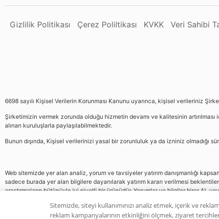
Gizlilik Politikası
Çerez Poliltikası
KVKK
Veri Sahibi 
6698 sayılı Kişisel Verilerin Korunması Kanunu uyarınca, kişisel verileriniz Şirk
Şirketimizin vermek zorunda olduğu hizmetin devamı ve kalitesinin artırılması iç
alınan kuruluşlarla paylaşılabilmektedir.
Bunun dışında, Kişisel verilerinizi yasal bir zorunluluk ya da izniniz olmadığı 
Web sitemizde yer alan analiz, yorum ve tavsiyeler yatırım danışmanlığı kapsamın
sadece burada yer alan bilgilere dayanılarak yatırım kararı verilmesi beklentile
araştırmaların bütünüyle iyi niyetli bir ürünüdür. Yorumlar ve bilgiler birer AL v
gelmemektedir, bu veriler neticesinde pozisyon almak yatırımcının kendi kararı
Sitemizde, siteyi kullanımınızı analiz etmek, içerik ve reklam
reklam kampanyalarının etkinliğini ölçmek, ziyaret tercihleri