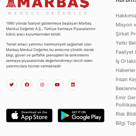
Hakkımı
1990 yılında faaliyet göstermeye başlayan Marbaş
Misyon v
Menkul Değerler A.Ş., Türkiye Sermaye Piyasalarının
Şirket Pro
köklü aracı kurumlarından biridir.
Yetki Bel
Temel amacı yatırımcı memnuniyeti sağlamak olan
Marbaş Menkul Değerler, bu amacına yönelik olarak
Faaliyet 
bilgi, güven ve şeffaflık prensipleri ile birikimlerini
İş Ortakl
sermaye piyasalarında değerlendirmeyi tercih eden
yatırımcılara hizmet vermektedir.
Haberler
İnsan Ka
Beklenme
Emir Ger
Politikas
Risk Bild
Bilgi To