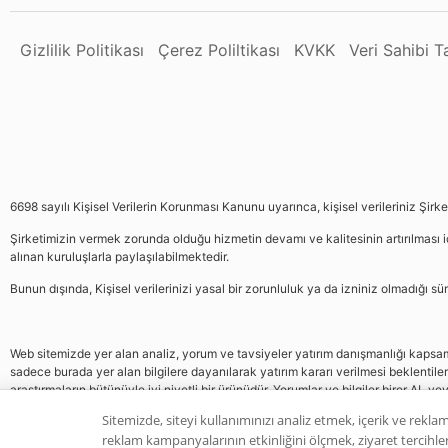
Gizlilik Politikası
Çerez Poliltikası
KVKK
Veri Sahibi 
6698 sayılı Kişisel Verilerin Korunması Kanunu uyarınca, kişisel verileriniz Şirk
Şirketimizin vermek zorunda olduğu hizmetin devamı ve kalitesinin artırılması iç
alınan kuruluşlarla paylaşılabilmektedir.
Bunun dışında, Kişisel verilerinizi yasal bir zorunluluk ya da izniniz olmadığı 
Web sitemizde yer alan analiz, yorum ve tavsiyeler yatırım danışmanlığı kapsamın
sadece burada yer alan bilgilere dayanılarak yatırım kararı verilmesi beklentile
araştırmaların bütünüyle iyi niyetli bir ürünüdür. Yorumlar ve bilgiler birer AL v
gelmemektedir, bu veriler neticesinde pozisyon almak yatırımcının kendi kararı
Sitemizde, siteyi kullanımınızı analiz etmek, içerik ve reklam
reklam kampanyalarının etkinliğini ölçmek, ziyaret tercihleri