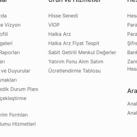
zda
Hisse Senedi
Hes
e Vizyon
VİOP
Par
fili
Halka Arz
Par
geleri
Halka Arz Fiyat Tespit
Şifr
Raporları
Sabit Getirili Menkul Değerler
Bank
arı
Yatırım Fonu Alım Satım
Zam
Hes
 ve Duyurular
Ücretlendirme Tablosu
ynakları
dik Durum Planı
Ara
çekleştirme
Anal
ı
Anal
irim Formları
plumu Hizmetleri