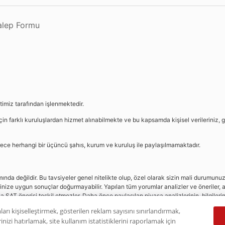
Talep Formu
etimiz tarafından işlenmektedir.
in farklı kuruluşlardan hizmet alınabilmekte ve bu kapsamda kişisel verileriniz, g
sürece herhangi bir üçüncü şahıs, kurum ve kuruluş ile paylaşılmamaktadır.
da değildir. Bu tavsiyeler genel nitelikte olup, özel olarak sizin mali durumunuz i
rinize uygun sonuçlar doğurmayabilir. Yapılan tüm yorumlar analizler ve öneriler, a
eya SAT önerisi teşkil etmezler. Daha önce paylaşılan piyasa analizlerinin, bilgiler
dır.
ları kişiselleştirmek, gösterilen reklam sayısını sınırlandırmak,
nizi hatırlamak, site kullanım istatistiklerini raporlamak için