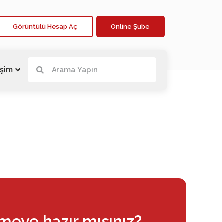
Görüntülü Hesap Aç
Online Şube
işim
rmeye hazır mısınız?