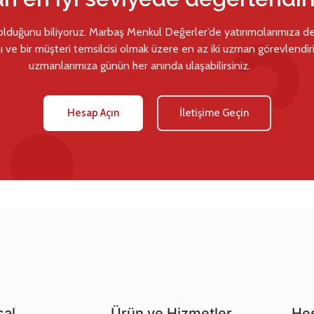
 olduğunu biliyoruz. Marbaş Menkul Değerler’de yatırımcılarımıza d
ı ve bir müşteri temsilcisi olmak üzere en az iki uzman görevlendiril
uzmanlarımıza günün her anında ulaşabilirsiniz.
Hesap Açın
İletişime Geçin
al
Ürün ve Hizmetler
Hes