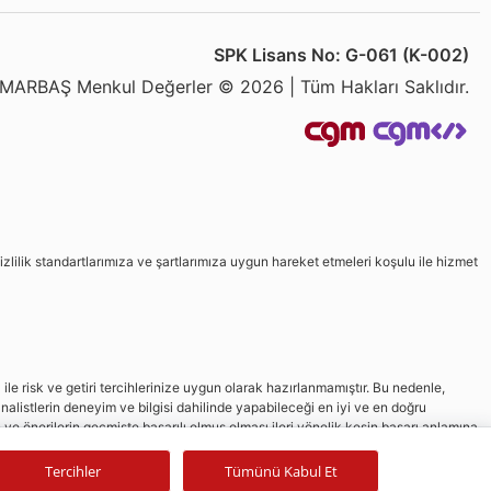
SPK Lisans No: G-061 (K-002)
MARBAŞ Menkul Değerler © 2026 | Tüm Hakları Saklıdır.
izlilik standartlarımıza ve şartlarımıza uygun hareket etmeleri koşulu ile hizmet
le risk ve getiri tercihlerinize uygun olarak hazırlanmamıştır. Bu nedenle,
nalistlerin deneyim ve bilgisi dahilinde yapabileceği en iyi ve en doğru
in ve önerilerin geçmişte başarılı olmuş olması ileri yönelik kesin başarı anlamına
Tercihler
Tümünü Kabul Et