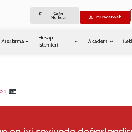
Çağrı
MTraderWeb
Merkezi
Hesap
Araştırma
Akademi
İlet
İşlemleri
024
İndir
ün en iyi seviyede değerlendi