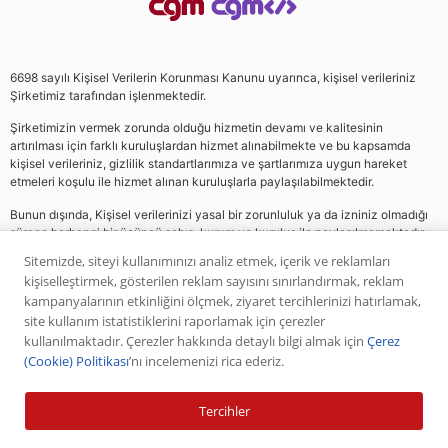
6698 sayılı Kişisel Verilerin Korunması Kanunu uyarınca, kişisel verileriniz
Şirketimiz tarafından işlenmektedir.
Şirketimizin vermek zorunda olduğu hizmetin devamı ve kalitesinin
artırılması için farklı kuruluşlardan hizmet alınabilmekte ve bu kapsamda
kişisel verileriniz, gizlilik standartlarımıza ve şartlarımıza uygun hareket
etmeleri koşulu ile hizmet alınan kuruluşlarla paylaşılabilmektedir.
Bunun dışında, Kişisel verilerinizi yasal bir zorunluluk ya da izniniz olmadığı
sürece herhangi bir üçüncü şahıs, kurum ve kuruluş ile paylaşılmamaktadır.
Sitemizde, siteyi kullanımınızı analiz etmek, içerik ve reklamları
kişiselleştirmek, gösterilen reklam sayısını sınırlandırmak, reklam
Web sitemizde yer alan analiz, yorum ve tavsiyeler yatırım danışmanlığı
kampanyalarının etkinliğini ölçmek, ziyaret tercihlerinizi hatırlamak,
kapsamında değildir. Bu tavsiyeler genel nitelikte olup, özel olarak sizin mali
site kullanım istatistiklerini raporlamak için çerezler
durumunuz ile risk ve getiri tercihlerinize uygun olarak hazırlanmamıştır. Bu
kullanılmaktadır. Çerezler hakkında detaylı bilgi almak için
Çerez
nedenle, sadece burada yer alan bilgilere dayanılarak yatırım kararı verilmesi
(Cookie) Politikası
’nı incelemenizi rica ederiz.
beklentilerinize uygun sonuçlar doğurmayabilir. Yapılan tüm yorumlar
analizler ve öneriler, analistlerin deneyim ve bilgisi dahilinde yapabileceği en
iyi ve en doğru araştırmaların bütünüyle iyi niyetli bir ürünüdür. Yorumlar ve
Tercihler
bilgiler birer AL veya SAT önerisi teşkil etmezler. Daha önce paylaşılan
piyasa analizlerinin, bilgilerin ve önerilerin geçmişte başarılı olmuş olması ileri