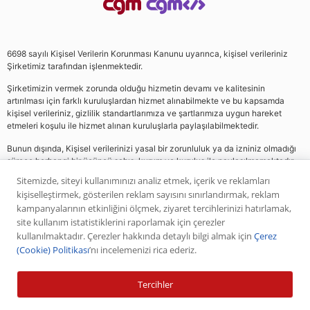
6698 sayılı Kişisel Verilerin Korunması Kanunu uyarınca, kişisel verileriniz
Şirketimiz tarafından işlenmektedir.
Şirketimizin vermek zorunda olduğu hizmetin devamı ve kalitesinin
artırılması için farklı kuruluşlardan hizmet alınabilmekte ve bu kapsamda
kişisel verileriniz, gizlilik standartlarımıza ve şartlarımıza uygun hareket
etmeleri koşulu ile hizmet alınan kuruluşlarla paylaşılabilmektedir.
Bunun dışında, Kişisel verilerinizi yasal bir zorunluluk ya da izniniz olmadığı
sürece herhangi bir üçüncü şahıs, kurum ve kuruluş ile paylaşılmamaktadır.
Sitemizde, siteyi kullanımınızı analiz etmek, içerik ve reklamları
kişiselleştirmek, gösterilen reklam sayısını sınırlandırmak, reklam
Web sitemizde yer alan analiz, yorum ve tavsiyeler yatırım danışmanlığı
kampanyalarının etkinliğini ölçmek, ziyaret tercihlerinizi hatırlamak,
kapsamında değildir. Bu tavsiyeler genel nitelikte olup, özel olarak sizin mali
site kullanım istatistiklerini raporlamak için çerezler
durumunuz ile risk ve getiri tercihlerinize uygun olarak hazırlanmamıştır. Bu
kullanılmaktadır. Çerezler hakkında detaylı bilgi almak için
Çerez
nedenle, sadece burada yer alan bilgilere dayanılarak yatırım kararı verilmesi
(Cookie) Politikası
’nı incelemenizi rica ederiz.
beklentilerinize uygun sonuçlar doğurmayabilir. Yapılan tüm yorumlar
analizler ve öneriler, analistlerin deneyim ve bilgisi dahilinde yapabileceği en
iyi ve en doğru araştırmaların bütünüyle iyi niyetli bir ürünüdür. Yorumlar ve
Tercihler
bilgiler birer AL veya SAT önerisi teşkil etmezler. Daha önce paylaşılan
piyasa analizlerinin, bilgilerin ve önerilerin geçmişte başarılı olmuş olması ileri