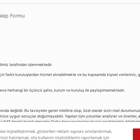
Talep Formu
etimiz tarafından işlenmektedir.
in farklı kuruluşlardan hizmet alınabilmekte ve bu kapsamda kişisel verileriniz, g
sürece herhangi bir üçüncü şahıs, kurum ve kuruluş ile paylaşılmamaktadır.
da değildir. Bu tavsiyeler genel nitelikte olup, özel olarak sizin mali durumunuz i
rinize uygun sonuçlar doğurmayabilir. Yapılan tüm yorumlar analizler ve öneriler, a
eya SAT önerisi teşkil etmezler. Daha önce paylaşılan piyasa analizlerinin, bilgiler
dır.
ları kişiselleştirmek, gösterilen reklam sayısını sınırlandırmak,
nizi hatırlamak, site kullanım istatistiklerini raporlamak için