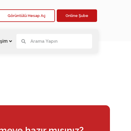
Görüntülü Hesap Aç
Online Şube
işim
rmeye hazır mısınız?