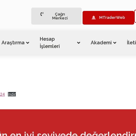
Çağrı
MTraderWeb
Merkezi
Hesap
Araştırma
Akademi
İlet
İşlemleri
024
İndir
ün en iyi seviyede değerlendi