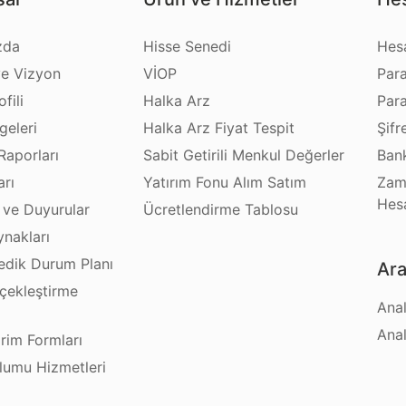
zda
Hisse Senedi
Hes
e Vizyon
VİOP
Par
fili
Halka Arz
Par
geleri
Halka Arz Fiyat Tespit
Şifr
Raporları
Sabit Getirili Menkul Değerler
Bank
arı
Yatırım Fonu Alım Satım
Zam
Hes
 ve Duyurular
Ücretlendirme Tablosu
ynakları
dik Durum Planı
Ara
çekleştirme
Anal
ı
Anal
irim Formları
plumu Hizmetleri