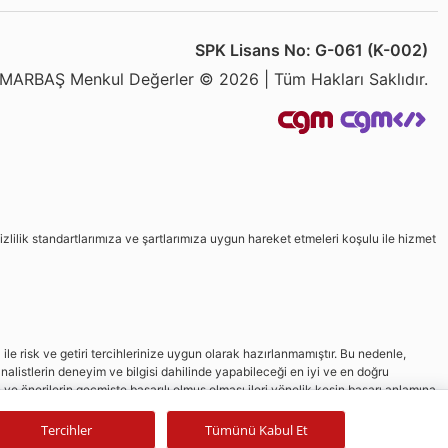
SPK Lisans No: G-061 (K-002)
MARBAŞ Menkul Değerler © 2026 | Tüm Hakları Saklıdır.
izlilik standartlarımıza ve şartlarımıza uygun hareket etmeleri koşulu ile hizmet
le risk ve getiri tercihlerinize uygun olarak hazırlanmamıştır. Bu nedenle,
nalistlerin deneyim ve bilgisi dahilinde yapabileceği en iyi ve en doğru
in ve önerilerin geçmişte başarılı olmuş olması ileri yönelik kesin başarı anlamına
Tercihler
Tümünü Kabul Et