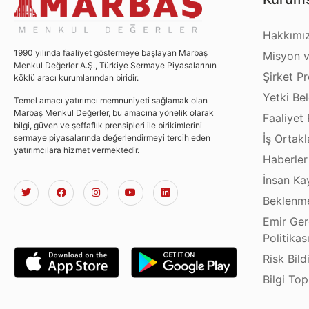
Hakkımı
1990 yılında faaliyet göstermeye başlayan Marbaş
Misyon v
Menkul Değerler A.Ş., Türkiye Sermaye Piyasalarının
Şirket Pro
köklü aracı kurumlarından biridir.
Yetki Bel
Temel amacı yatırımcı memnuniyeti sağlamak olan
Marbaş Menkul Değerler, bu amacına yönelik olarak
Faaliyet 
bilgi, güven ve şeffaflık prensipleri ile birikimlerini
İş Ortakl
sermaye piyasalarında değerlendirmeyi tercih eden
yatırımcılara hizmet vermektedir.
Haberler
İnsan Ka
Beklenme
Emir Ger
Politikas
Risk Bild
Bilgi To