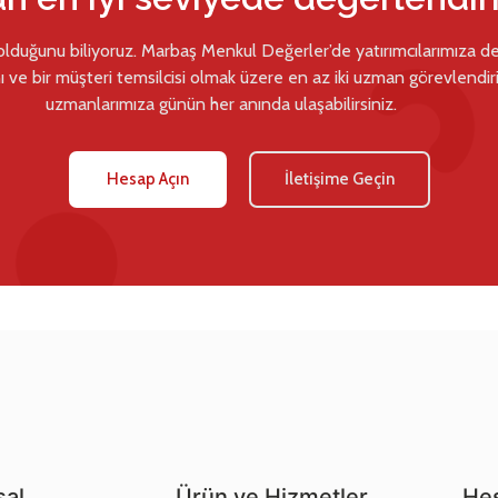
 olduğunu biliyoruz. Marbaş Menkul Değerler’de yatırımcılarımıza d
ı ve bir müşteri temsilcisi olmak üzere en az iki uzman görevlendiril
uzmanlarımıza günün her anında ulaşabilirsiniz.
Hesap Açın
İletişime Geçin
al
Ürün ve Hizmetler
Hes