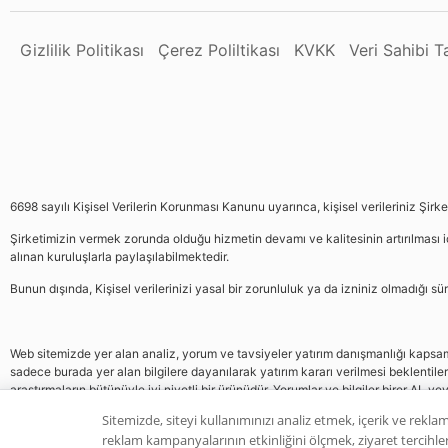
Gizlilik Politikası
Çerez Poliltikası
KVKK
Veri Sahibi 
6698 sayılı Kişisel Verilerin Korunması Kanunu uyarınca, kişisel verileriniz Şirk
Şirketimizin vermek zorunda olduğu hizmetin devamı ve kalitesinin artırılması iç
alınan kuruluşlarla paylaşılabilmektedir.
Bunun dışında, Kişisel verilerinizi yasal bir zorunluluk ya da izniniz olmadığı 
Web sitemizde yer alan analiz, yorum ve tavsiyeler yatırım danışmanlığı kapsamın
sadece burada yer alan bilgilere dayanılarak yatırım kararı verilmesi beklentile
araştırmaların bütünüyle iyi niyetli bir ürünüdür. Yorumlar ve bilgiler birer AL v
gelmemektedir, bu veriler neticesinde pozisyon almak yatırımcının kendi kararı
Sitemizde, siteyi kullanımınızı analiz etmek, içerik ve reklam
reklam kampanyalarının etkinliğini ölçmek, ziyaret tercihleri