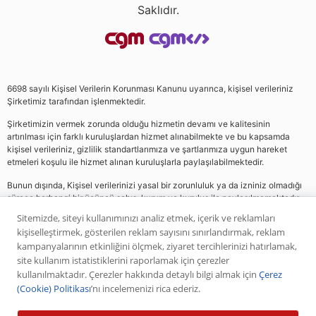
Saklıdır.
6698 sayılı Kişisel Verilerin Korunması Kanunu uyarınca, kişisel verileriniz
Şirketimiz tarafından işlenmektedir.
Şirketimizin vermek zorunda olduğu hizmetin devamı ve kalitesinin
artırılması için farklı kuruluşlardan hizmet alınabilmekte ve bu kapsamda
kişisel verileriniz, gizlilik standartlarımıza ve şartlarımıza uygun hareket
etmeleri koşulu ile hizmet alınan kuruluşlarla paylaşılabilmektedir.
Bunun dışında, Kişisel verilerinizi yasal bir zorunluluk ya da izniniz olmadığı
sürece herhangi bir üçüncü şahıs, kurum ve kuruluş ile paylaşılmamaktadır.
Sitemizde, siteyi kullanımınızı analiz etmek, içerik ve reklamları
kişiselleştirmek, gösterilen reklam sayısını sınırlandırmak, reklam
Web sitemizde yer alan analiz, yorum ve tavsiyeler yatırım danışmanlığı
kampanyalarının etkinliğini ölçmek, ziyaret tercihlerinizi hatırlamak,
kapsamında değildir. Bu tavsiyeler genel nitelikte olup, özel olarak sizin mali
site kullanım istatistiklerini raporlamak için çerezler
durumunuz ile risk ve getiri tercihlerinize uygun olarak hazırlanmamıştır. Bu
kullanılmaktadır. Çerezler hakkında detaylı bilgi almak için
Çerez
nedenle, sadece burada yer alan bilgilere dayanılarak yatırım kararı verilmesi
(Cookie) Politikası
’nı incelemenizi rica ederiz.
beklentilerinize uygun sonuçlar doğurmayabilir. Yapılan tüm yorumlar
analizler ve öneriler, analistlerin deneyim ve bilgisi dahilinde yapabileceği en