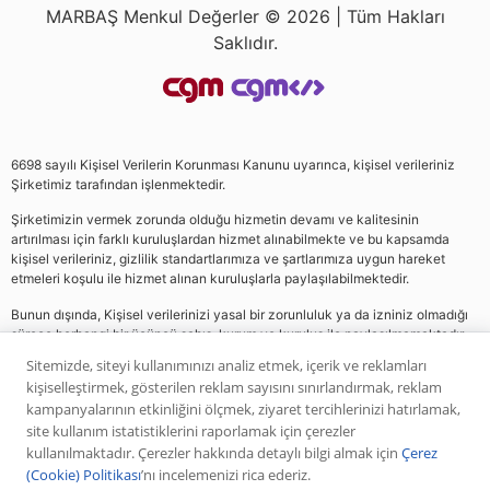
MARBAŞ Menkul Değerler © 2026 | Tüm Hakları
Saklıdır.
6698 sayılı Kişisel Verilerin Korunması Kanunu uyarınca, kişisel verileriniz
Şirketimiz tarafından işlenmektedir.
Şirketimizin vermek zorunda olduğu hizmetin devamı ve kalitesinin
artırılması için farklı kuruluşlardan hizmet alınabilmekte ve bu kapsamda
kişisel verileriniz, gizlilik standartlarımıza ve şartlarımıza uygun hareket
etmeleri koşulu ile hizmet alınan kuruluşlarla paylaşılabilmektedir.
Bunun dışında, Kişisel verilerinizi yasal bir zorunluluk ya da izniniz olmadığı
sürece herhangi bir üçüncü şahıs, kurum ve kuruluş ile paylaşılmamaktadır.
Sitemizde, siteyi kullanımınızı analiz etmek, içerik ve reklamları
kişiselleştirmek, gösterilen reklam sayısını sınırlandırmak, reklam
Web sitemizde yer alan analiz, yorum ve tavsiyeler yatırım danışmanlığı
kampanyalarının etkinliğini ölçmek, ziyaret tercihlerinizi hatırlamak,
kapsamında değildir. Bu tavsiyeler genel nitelikte olup, özel olarak sizin mali
site kullanım istatistiklerini raporlamak için çerezler
durumunuz ile risk ve getiri tercihlerinize uygun olarak hazırlanmamıştır. Bu
kullanılmaktadır. Çerezler hakkında detaylı bilgi almak için
Çerez
nedenle, sadece burada yer alan bilgilere dayanılarak yatırım kararı verilmesi
(Cookie) Politikası
’nı incelemenizi rica ederiz.
beklentilerinize uygun sonuçlar doğurmayabilir. Yapılan tüm yorumlar